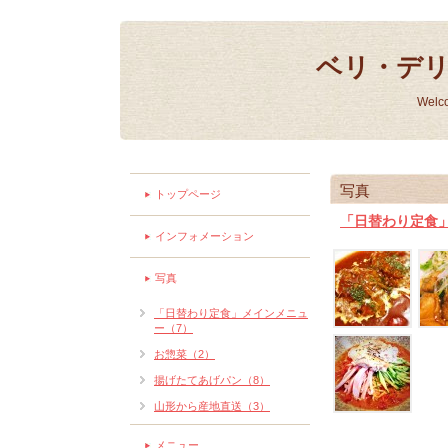
ベリ・デ
Welc
写真
トップページ
「日替わり定食
インフォメーション
写真
「日替わり定食」メインメニュ
ー（7）
お惣菜（2）
揚げたてあげパン（8）
山形から産地直送（3）
メニュー