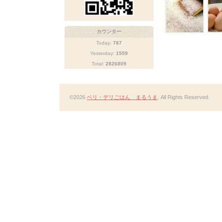
カウンター
Today:
787
Yesterday:
1559
Total:
2826809
©2026
ベリ・デリごはん まるうま
. All Rights Reserved.