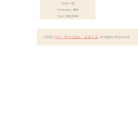
Today:
52
Yesterday:
984
Total:
2827058
©2026
ベリ・デリごはん まるうま
. All Rights Reserved.