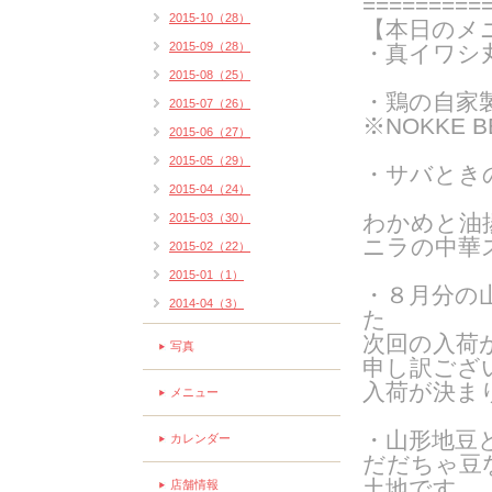
=========
2015-10（28）
【本日のメ
2015-09（28）
・真イワシ
2015-08（25）
・鶏の自家
2015-07（26）
※NOKKE 
2015-06（27）
2015-05（29）
・サバとき
2015-04（24）
わかめと油
2015-03（30）
ニラの中華
2015-02（22）
2015-01（1）
・８月分の
2014-04（3）
た
次回の入荷
写真
申し訳ござ
入荷が決ま
メニュー
・山形地豆
カレンダー
だだちゃ豆
土地です
店舗情報