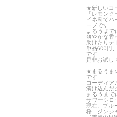
★新しいコ
「レモング
イネ科でハ
ーブです
まるうまで
爽やかな香
助けたりデ
単品600円
です
是非お試し
★まるうま
です
コーディア
漬け込んだ
まるうまで
サワーシロ
現在、ブル
桜、ジンジャ