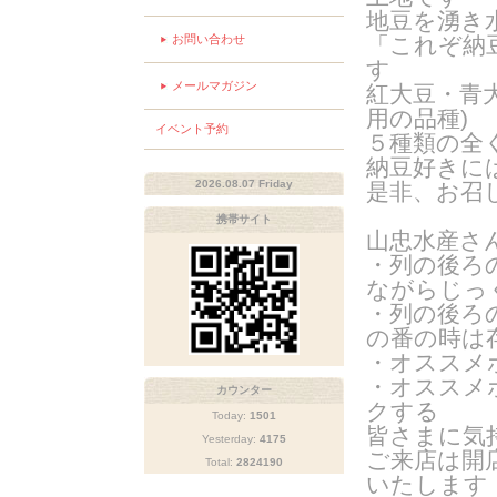
地豆を湧き
お問い合わせ
「これぞ納
す
メールマガジン
紅大豆・青
用の品種
)
イベント予約
５種類の全
納豆好きに
2026.08.07 Friday
是非、お召
携帯サイト
山忠水産さ
・列の後ろ
ながらじっ
・列の後ろ
の番の時は
・オススメ
・オススメ
カウンター
クする
Today:
1501
皆さまに気
Yesterday:
4175
ご来店は開
Total:
2824190
いたします