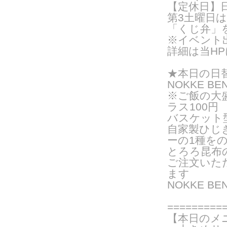
【定休日】
第3土曜日
「くじ弁」
※イベント
詳細は当H
★
本日の日
NOKKE BE
※ご飯の大
ラス100円
バスケット
自家製ひじ
ーの
1種を
とろろ昆布
ご注文いた
ま
す
NOKKE B
=========
【本日のメ