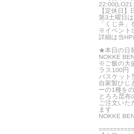
22:00(LO21:
【定休日】
第3土曜日
「くじ弁」
※イベント
詳細は当H
★
本日の日
NOKKE BE
※ご飯の大
ラス100円
バスケット
自家製ひじ
ーの
1種を
とろろ昆布
ご注文いた
ま
す
NOKKE B
=========