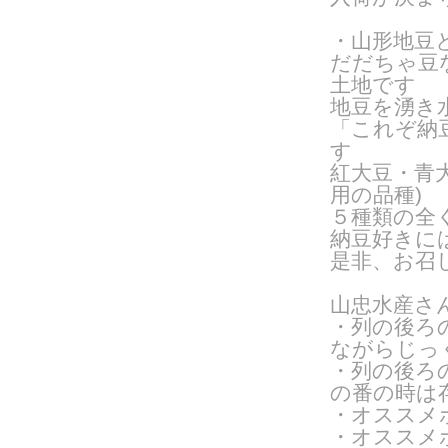
・山形地豆
だだちゃ豆
土地です
地豆を湧き
「これぞ納
す
紅大豆・青
用の品種
)
５種類の全
納豆好きに
是非、お召
山忠水産さ
・列の後ろ
ながらじっ
・列の後ろ
の番の時は
・オススメ
・オススメ