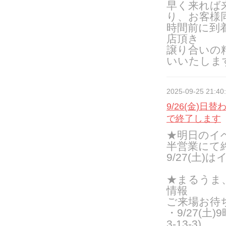
早く来れば
り、お客様
時間前に到
店頂き
譲り合いの
いいたしま
2025-09-25 21:40
9/26(金)日
で終了します
★明日のイベ
半営業にて
9/27(土
★まるうま
情報
ご来場お待
・
9/27(
3-13-3)