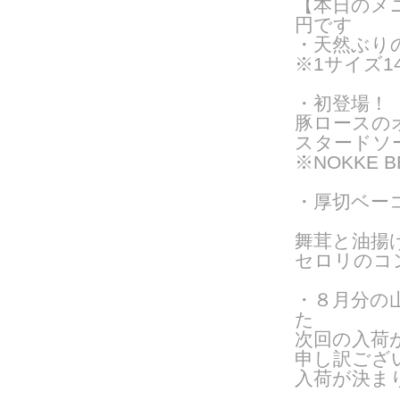
【本日のメ
円です
・天然ぶり
※1サイズ14
・初登場！
豚ロースの
スタードソー
※NOKKE 
・厚切ベー
舞茸と油揚
セロリのコ
・８月分の
た
次回の入荷
申し訳ござ
入荷が決ま