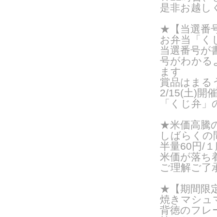
是非お越し
★【当選番号
お弁当「く
当選番号が
号がわかる
ます
賞品はまるう
2/15(土
「くじ弁」
★米価高騰
しばらくの
半量60円/１
米価が落ち
ご理解ご了
★【期間限定
焼きマシュ
背徳のフレ