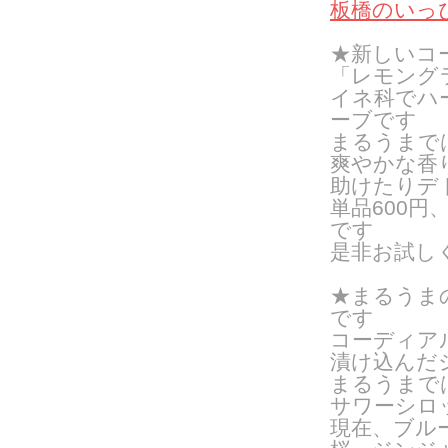
板橋のいっぴ
★新しいコ
「レモング
イネ科でハ
ーブです
まるうまで
爽やかな香
助けたりデ
単品600円
です
是非お試し
★まるうま
です
コーディア
漬け込んだ
まるうまで
サワーシロ
現在、ブル