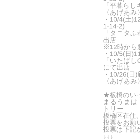
「平暮らし
〈あげあみ
・10/4(土
1-14-2)
「タニタふ
出店
※12時か
・10/5(日
「いたばし
にて出店
・10/26
〈あげあみ
★板橋のい
まるうまは
トリー
板橋区在住
投票をお願
投票は下記
↓↓↓