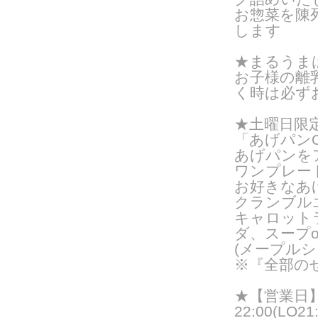
お惣菜を陳
します
★まるうま
お子様の離
く時は必ず
★土曜日限
「あげパンO
あげパンを
ワンプレー
お好きなあ
クランブル
キャロット
ダ、スープ
(メープルシ
※『全部の
★【営業日】火
22:00(LO21: