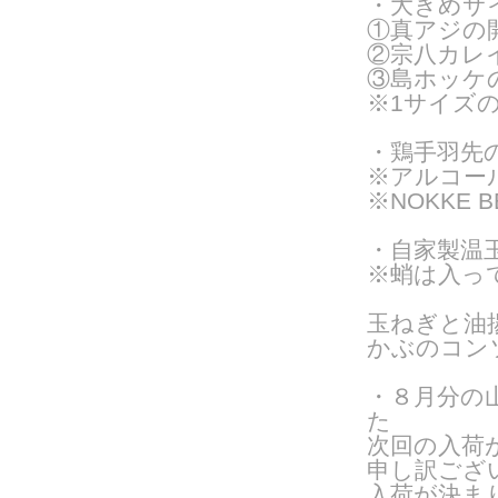
・大きめサ
①真アジの
②宗八カレ
③島ホッケの
※1サイズ
・
鶏手羽先の
※アルコー
※NOKKE 
・自家製温
※蛸は入っ
玉ねぎと油
かぶのコン
・８月分の
た
次回の入荷
申し訳ござ
入荷が決ま