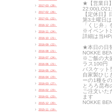
★【営業日】火
2017-03（28）
22:00(LO21:
2017-02（26）
【定休日】
第3土曜日
2017-01（22）
「くじ弁」
2016-12（23）
※イベント
2016-11（24）
詳細は当H
2016-10（21）
2016-09（22）
★
本日の日
2016-08（21）
NOKKE BE
※ご飯の大
2016-07（24）
ラス100円
2016-06（21）
バスケット
2016-05（24）
自家製ひじ
2016-04（23）
ーの
1種を
2016-03（27）
とろろ昆布
ご注文いた
2016-02（23）
ま
す
2016-01（23）
NOKKE B
2015-12（20）
2015-11（19）