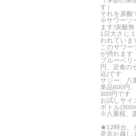
（季節の果
す）
それを炭酸
※サワーソ
ます/炭酸
1日大さじ
われていま
このサワー
が摂れます
ブルーベリ
円、定食の
込)です
サジー、八
単品600
300円です
お試しサイ
ボトル(300
※八重桜、
★12時台
是非お越し