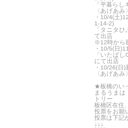
「平暮らし
〈あげあみ
・10/4(土
1-14-2)
「タニタひ
て出店
※12時か
・10/5(日
「いたばし
にて出店
・10/26
〈あげあみ
★板橋のい
まるうまは
トリー
板橋区在住
投票をお願
投票は下記
↓↓↓