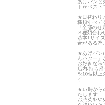
あげパンと
トがベスト
★日替わりメ
種類すべて
「全部のせ
３種類合わ
基本1サイズ
合がある為
★あげパン
んバター」
お好きな味
店内/持ち帰り
※10個以
す
★17時か
たします
お惣菜をや
ク詰めいたし