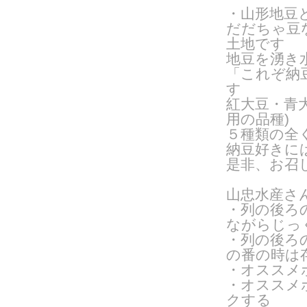
・山形地豆
だだちゃ豆
土地です
地豆を湧き
「これぞ納
す
紅大豆・青
用の品種
)
５種類の全
納豆好きに
是非、お召
山忠水産さ
・列の後ろ
ながらじっ
・列の後ろ
の番の時は
・オススメ
・オススメ
クする