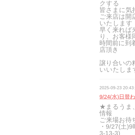
クする
皆さまに気
ご来店は開
いたします
早く来れば
り、お客様
時間前に到
店頂き
譲り合いの
いいたしま
2025-09-23 20:43
9/24(水)日
★まるうま
情報
ご来場お待
・
9/27(
3-13-3)