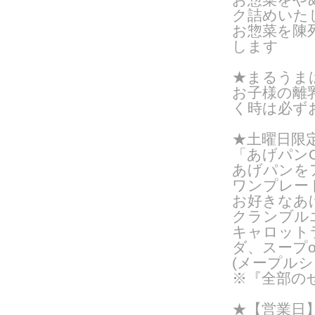
ク詰めいたし
お惣菜を陳
します
★まるうま
お子様の離
く時は必ず
★土曜日限
「あげパンO
あげパンを
ワンプレー
お好きなあ
クランブル
キャロット
ダ、スープ
(メープルシ
※『全部の
★【営業日】火