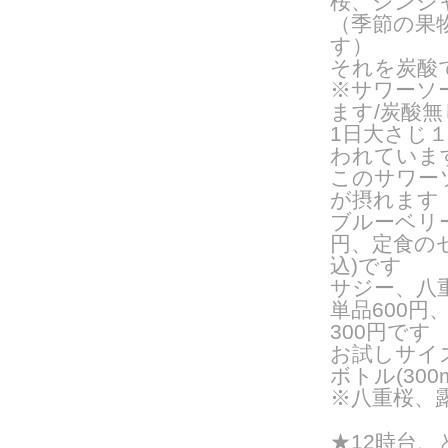
桜、ジンジャ
（季節の果
す）
それを炭酸
※サワーソ
ます/炭酸
1日大さじ
われていま
このサワー
が摂れます
ブルーベリ
円、定食の
込)です
サジー、八
単品600
300円です
お試しサイ
ボトル(300
※八重桜、
★12時台