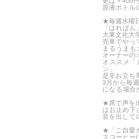
更は＋400
原液ボトル
★毎週水曜日
「はれぱん
大東文化大
売車でやっ
まるうまも
オーナーの
オススメ「
ン」
是非お立ち
3月から毎
になる場合
★席で声を
はお止め下
音を出して
★「ご自愛カ
スコーヒー