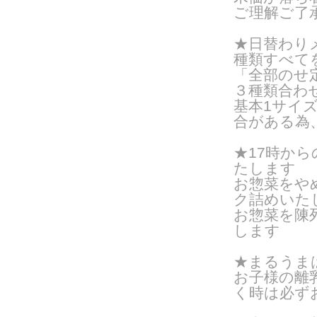
ご理解ご了
★日替わりメ
種類すべて
「全部のせ
３種類合わ
基本1サイズ
合がある為
★17時か
たします
お惣菜をや
ク詰めいたし
お惣菜を陳
します
★まるうま
お子様の離
く時は必ず