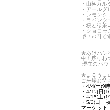
・山椒カル
・アールグ
・レモング
・ラベンダ
・桜と緑茶←
・ショコラス
各250円で
★あげパン
中！残りわ
現在のパウ
★まるうま
ご来場お待
・4/4(土)
・4/12(日
・4/18(土
・5/3(日
マーケット