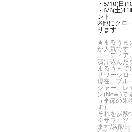
・5/10(日
・6/6(土
ント
※他にクロ
ります
★まるうま
が人気です
コーディア
漬け込んだ
まるうまで
サワーシロ
現在、ブル
ジャー、レ
ン(New!)で
（季節の果
す）
それを炭酸
※サワーソ
ます/炭酸