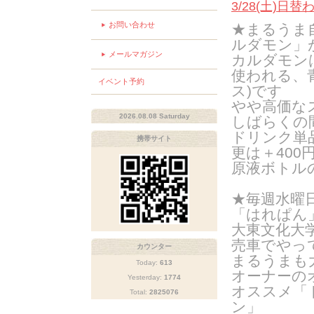
3/28(土)日
お問い合わせ
★まるうま
ルダモン」
メールマガジン
カルダモン
使われる、
イベント予約
ス)です
やや高価な
2026.08.08 Saturday
しばらくの
ドリンク単
携帯サイト
更は＋400
原液ボトル
★毎週水曜日
「はれぱん
大東文化大
売車でやっ
カウンター
まるうまも
Today:
613
オーナーの
Yesterday:
1774
オススメ「
Total:
2825076
ン」