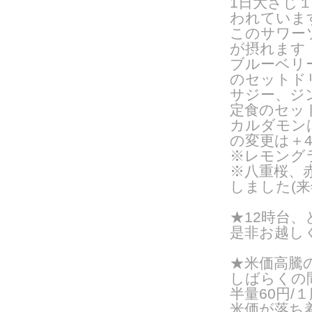
1日大さじ
われていま
このサワー
が摂れます
ブルーベリ
のセットドリ
サジー、ジ
定食のセッ
カルダモン
の変更は＋4
※レモング
※八重桜、
しました(来
★12時台
是非お越し
★米価高騰
しばらくの
半量60円/１
米価が落ち