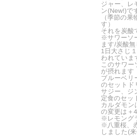
ジャー、レ
ン(New!)で
（季節の果
す）
それを炭酸
※サワーソ
ます/炭酸
1日大さじ
われていま
このサワー
が摂れます
ブルーベリ
のセットドリ
サジー、ジ
定食のセッ
カルダモン
の変更は＋4
※レモング
※八重桜、
しました(来