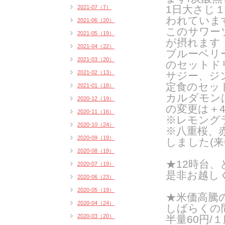
1日大さじ
2021-07（7）
われていま
2021-06（20）
このサワー
2021-05（19）
が摂れます
2021-04（22）
ブルーベリ
2021-03（20）
のセットドリ
2021-02（13）
サジー、ジ
定食のセッ
2021-01（18）
カルダモン
2020-12（19）
の変更は＋4
2020-11（16）
※レモング
2020-10（24）
※八重桜、
2020-09（19）
しました(来
2020-08（19）
★12時台
2020-07（19）
是非お越し
2020-06（23）
2020-05（19）
★米価高騰
2020-04（24）
しばらくの
2020-03（20）
半量60円/１