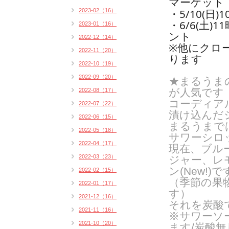
マーケット
・5/10(日
2023-02（16）
・6/6(土
2023-01（16）
ント
2022-12（14）
※他にクロ
2022-11（20）
ります
2022-10（19）
2022-09（20）
★まるうま
が人気です
2022-08（17）
コーディア
2022-07（22）
漬け込んだ
2022-06（15）
まるうまで
2022-05（18）
サワーシロ
2022-04（17）
現在、ブル
2022-03（23）
ジャー、レ
ン(New!)で
2022-02（15）
（季節の果
2022-01（17）
す）
2021-12（16）
それを炭酸
2021-11（16）
※サワーソ
2021-10（20）
ます/炭酸