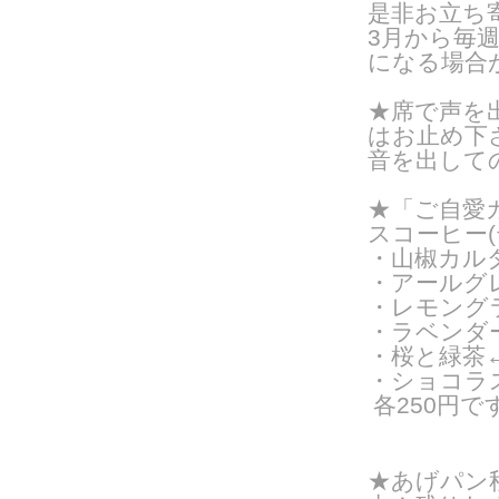
是非お立ち
3月から毎
になる場合
★席で声を
はお止め下
音を出して
★「ご自愛カ
スコーヒー
・山椒カル
・アールグ
・レモング
・ラベンダ
・桜と緑茶←
・ショコラス
各250円で
★あげパン