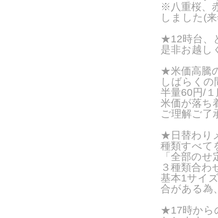
※八重桜、
しました(来
★12時台
是非お越し
★米価高騰
しばらくの
半量60円/１
米価が落ち
ご理解ご了
★日替わりメ
種類すべて
「全部のせ
３種類合わ
基本1サイズ
合がある為
★17時か