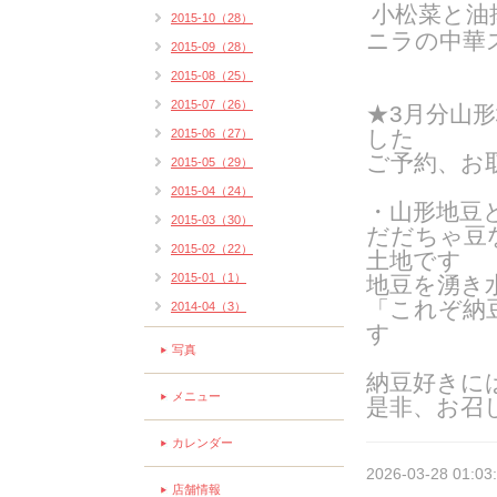
小松菜と油
2015-10（28）
ニラの中華
2015-09（28）
2015-08（25）
2015-07（26）
★3月分
山形
した
2015-06（27）
ご予約、お
2015-05（29）
2015-04（24）
・山形地豆
2015-03（30）
だだちゃ豆
2015-02（22）
土地です
2015-01（1）
地豆を湧き
「これぞ納
2014-04（3）
す
写真
納豆好きに
メニュー
是非、お召
カレンダー
2026-03-28 01:03
店舗情報