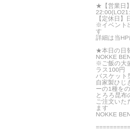
★【営業日】火
22:00(LO21:
【定休日】
※イベント
す
詳細は当H
★
本日の日
NOKKE BE
※ご飯の大
ラス100円
バスケット
自家製ひじ
ーの
1種を
とろろ昆布
ご注文いた
ま
す
NOKKE B
===
======