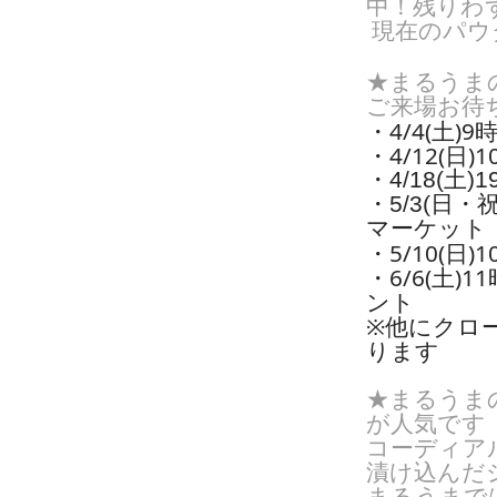
中！残りわ
現在のパウ
★まるうま
ご来場お待
・4/4(土)
・4/12(日
・4/18(土
・5/3(日
マーケット
・5/10(日
・6/6(土
ント
※他にクロ
ります
★まるうま
が人気です
コーディア
漬け込んだ
まるうまで