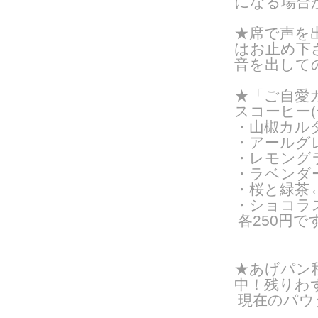
になる場合
★席で声を
はお止め下
音を出して
★「ご自愛カ
スコーヒー
・山椒カル
・アールグ
・レモング
・ラベンダ
・桜と緑茶←
・ショコラス
各250円で
★あげパン
中！残りわ
現在のパウ