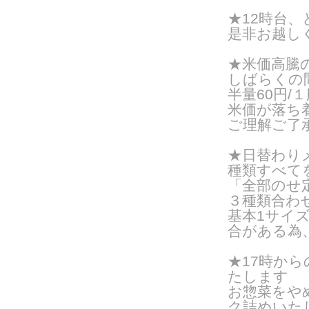
★12時台
是非お越し
★米価高騰
しばらくの
半量60円/１
米価が落ち
ご理解ご了
★日替わりメ
種類すべて
「全部のせ
３種類合わ
基本1サイズ
合がある為
★17時か
たします
お惣菜をや
ク詰めいたし