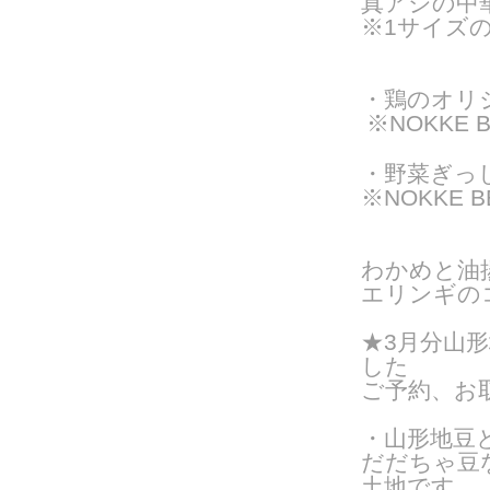
真アジの中華
※1サイズ
・鶏のオリ
※NOKKE 
・野菜ぎっし
※NOKKE 
わかめと油
エリンギの
★3月分
山形
した
ご予約、お
・山形地豆
だだちゃ豆
土地です