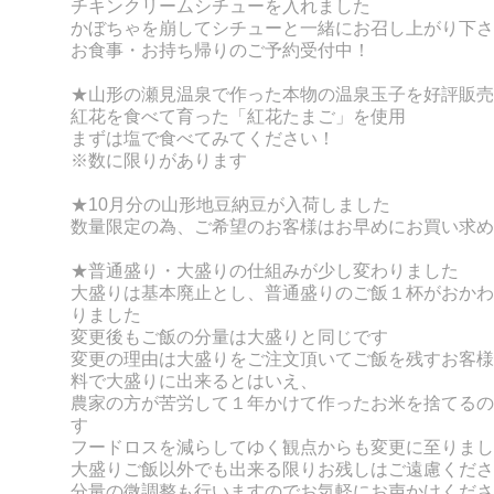
チキンクリームシチューを入れました
かぼちゃを崩してシチューと一緒にお召し上がり下さ
お食事・お持ち帰りのご予約受付中！
★山形の瀬見温泉で作った本物の温泉玉子を好評販売
紅花を食べて育った「紅花たまご」を使用
まずは塩で食べてみてください！
※数に限りがあります
★10月分の山形地豆納豆が
入荷しました
数量限定の為、ご希望のお客様はお早めにお買い求め
★普通盛り・大盛りの仕組みが少し変わりました
大盛りは基本廃止とし、普通盛りのご飯１杯がおかわ
りました
変更後もご飯の分量は大盛りと同じです
変更の理由は大盛りをご注文頂いてご飯を残すお客様
料で大盛りに出来るとはいえ、
農家の方が苦労して１年かけて作ったお米を捨てるの
す
フードロスを減らしてゆく観点からも変更に至りまし
大盛りご飯以外でも出来る限りお残しはご遠慮くださ
分量の微調整も行いますのでお気軽にお声かけくださ