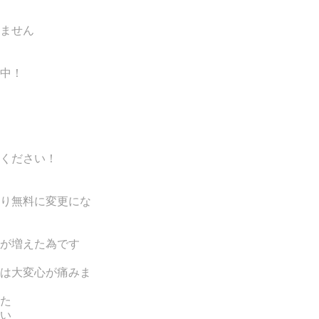
ません
中！
ください！
り無料に変更にな
が増えた為です
は
大変心が痛みま
た
い