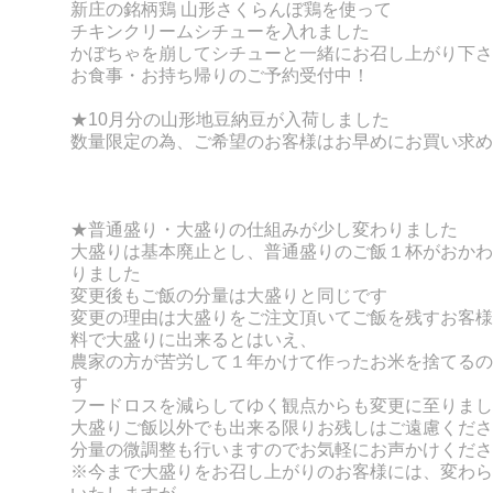
新庄の銘柄鶏 山形さくらんぼ鶏を使って
チキンクリームシチューを入れました
かぼちゃを崩してシチューと一緒にお召し上がり下さ
お食事・お持ち帰りのご予約受付中！
★10月分の山形地豆納豆が
入荷しました
数量限定の為、ご希望のお客様はお早めにお買い求め
★普通盛り・大盛りの仕組みが少し変わりました
大盛りは基本廃止とし、普通盛りのご飯１杯がおかわ
りました
変更後もご飯の分量は大盛りと同じです
変更の理由は大盛りをご注文頂いてご飯を残すお客様
料で大盛りに出来るとはいえ、
農家の方が苦労して１年かけて作ったお米を捨てるの
す
フードロスを減らしてゆく観点からも変更に至りまし
大盛りご飯以外でも出来る限りお残しはご遠慮くださ
分量の微調整も行いますのでお気軽にお声かけくださ
※今まで大盛りをお召し上がりのお客様には、変わら