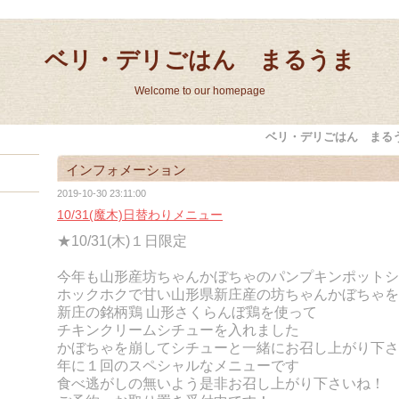
ベリ・デリごはん まるうま
Welcome to our homepage
ベリ・デリごはん まる
インフォメーション
2019-10-30 23:11:00
10/31(魔木)日替わりメニュー
★10/31(木)１日限定
今年も山形産坊ちゃんかぼちゃのパンプキンポットシ
ホックホクで甘い山形県新庄産の坊ちゃんかぼちゃを
新庄の銘柄鶏 山形さくらんぼ鶏を使って
チキンクリームシチューを入れました
かぼちゃを崩してシチューと一緒にお召し上がり下さ
年に１回のスペシャルなメニューです
食べ逃がしの無いよう是非お召し上がり下さいね！