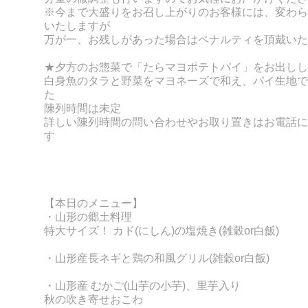
※今まで大盛りをお召し上がりのお客様には、変わら
いたしますが
万が一、お残しがあった場合はペナルティを頂戴いた
★夕方のお惣菜で「たらマヨポテトパイ」をお出しし
白身魚のタラと野菜をマヨネーズで和え、
パイ生地で
た
陳列時間は未定
詳しい陳列時間の問い合わせやお取り置きはお電話に
す
【本日のメニュー】
・山形の郷土料理
特大サイズ！
カド(にしん)の塩焼き
(雑穀or白飯)
・山形産長ネギと鶏の和風グリル
(
雑穀or白飯)
・山形産 むかご(山芋の小芋)、里芋入り
秋の吹き寄せおこわ