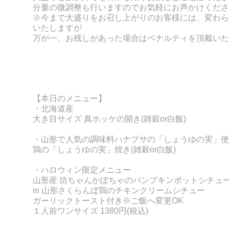
分量の微調整も行いますのでお気軽にお声かけくださ
※今まで大盛りをお召し上がりのお客様には、変わら
いたしますが
万が一、お残しがあった場合はペナルティを頂戴いた
【本日のメニュー】
・北海道産
大き目サイズ 真ホッケの開き
(雑穀or白飯)
・山形で人気の調味料
ハナブサの「しょうゆの実」使
鶏の「しょうゆの実」焼き(
雑穀or白飯)
・ハロウィン限定メニュー
山形産 坊ちゃんかぼちゃのパンプキンポットシチュ
in 山形さくらんぼ鶏のチキンクリームシチュー
ガーリックトースト付き※ご飯へ変更OK
１人前ワンサイズ 1380円(税込)