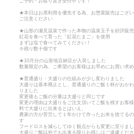
ご予約・お取り置き受付中です！
★本日はお席利用を優先する為、
お惣菜販売はござい
ご注意ください
★山形の瀬見温泉で作った本物の温泉玉子を好評販売
紅花を食べて育った「紅花たまご」を使用
まずは塩で食べてみてください！
※残り数十個です
★10月分の山形地豆納豆が
入荷しました
数量限定の為、ご希望のお客様はお早めにお買い求め
★普通盛り・大盛りの仕組みが少し変わりました
大盛りは基本廃止とし、普通盛りのご飯１杯がおかわ
りました
変更後もご飯の分量は大盛りと同じです
変更の理由は大盛りをご注文頂いてご飯を残すお客様
料で大盛りに出来るとはいえ、
農家の方が苦労して１年かけて作ったお米を捨てるの
す
フードロスを減らしてゆく観点からも変更に至りまし
大盛りご飯以外でも出来る限りお残しはご遠慮くださ