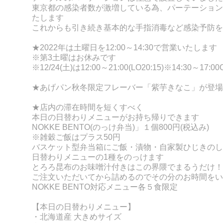
東京都の感染者数が激増している為、パーテーション
たします
これからも引き続き基本的な手指消毒など感染予防を
★2022年は
土曜日を12:00～14:30で営業いたします
※第3土曜はお休みです
※12/24(土)は
12:00～21:00(LO20:15)※14:30～17:00
★あげパン秋冬限定フレーバー「紫芋きなこ」が登場
★店内の滞在時間を短くすべく
本日の日替わりメニューがお持ち帰りできます
NOKKE BENT
O(
のっけ弁当)」１個800円(税込み)
※雑穀ご飯はプラス50円
バスケット型弁当箱にご飯・漬物・自家製ひじきのし
日替わりメニュ
ーの
1種をのっけます
とろろ昆布のお味噌汁付きはこの界隈でまるうだけ！
ご注文いただいてから詰めるのでその分のお時間をい
NOKKE BENTO対応メニュー各５食限定
【本日の日替わりメニュー】
・北海道産 大きめサイズ