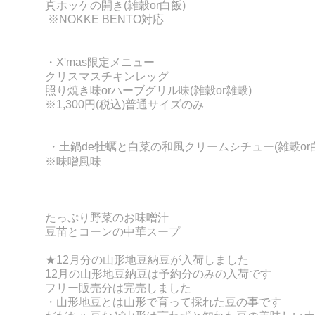
真ホッケの開き(雑穀or白飯)
※NOKKE BENTO対応
・X'mas限定メニュー
クリスマスチキンレッグ
照り焼き味orハーブグリル味
(雑穀or雑穀)
※1,300円(税込)普通サイズのみ
・
土鍋de牡蠣と白菜の和風クリームシチュー(雑穀or
※味噌風味
たっぷり野菜のお味噌汁
豆苗とコーンの中華スープ
★12月分の山形地豆納豆が
入荷しました
12月の山形地豆納豆は予約分のみの入荷です
フリー販売分は完売しました
・山形地豆とは山形で育って採れた豆の事です