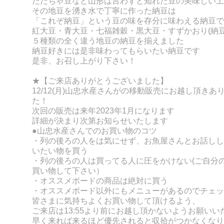
だだちゃ豆など山形は言わずと知れた豆の美味しい土
その地豆を湧き水で丁寧に作った納豆は
「これぞ納豆」という豆の味を存分に味わえる納豆で
紅大豆・青大豆・七福雑穀・黒大豆・すずかおり
(
納
５種類の全く違う地豆の納豆を揃えました
納豆好きには是非味わってもらいたい納豆です
是非、お召し上がり下さい！
★【ご来店ありがとうございました】
12/12(月)
山忠水産さんがの移動販売にお越し頂きあ
た！
次回の販売は来年2023年1月になります
詳細が決まり次第お知らせいたします
●山忠水産さんでのお買い物のコツ
・列の後ろの人をは気にせず、お魚屋さんとお話しし
いたい物を買う
・列の後ろの人は買ってる人に圧をかけない(ご自分
買い物して下さい）
・オススメボードの商品は絶対に買う
・オススメボード以外にもメニューがあるのでチェッ
皆さまに気持ちよくお買い物して頂けるよう、
ご来
店は13:55より前にお越し頂かないようお願いい
早く来れば来るほど優先されると収拾がつかなくなり