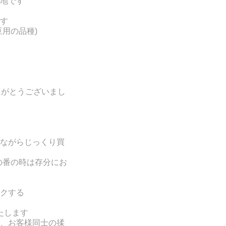
地です
す
豆用の品種
)
りがとうございまし
ながらじっくり買
の番の時は存分にお
クする
たします
、お客様同士の揉