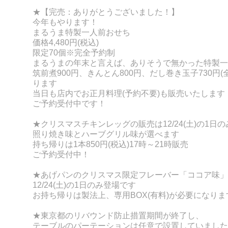
★【完売：ありがとうございました！】
今年もやります！
まるうま特製一人前おせち
価格4,480円(税込)
限定70個※
完全予約制
まるうまの年末と言えば、ありそうで無かった特製一
筑前煮900円、きんとん800円、だし巻き玉子730円(
ります
当日も店内でお正月料理(予約不要)も販売いたします
ご予約受付中です！
★クリスマスチキンレッグの販売は12/24(土)の1日
照り焼き味とハーブグリル味が選べます
持ち帰りは1本850円(税込)17時～21時販売
ご予約受付中！
★あげパンのクリスマス限定フレーバー「ココア味」
12/24(土)の1日のみ登場です
お持ち帰りは製法上、専用BOX(有料)が必要になりま
★東京都のリバウンド防止措置期間が終了し、
テーブルのパーテーションは任意で設置していました