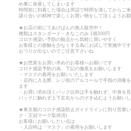
め事に発展してしまいます
時間前に到着した場合は周辺で時間を潰してからご来
譲り合いの精神で楽しくお買い物をして頂くようお願
★お店の前にてあげぱんの無人販売中！
種類はスタンダード・きなこのみ 1個200円
コロナ感染い予防の観点から気軽に買いやすく
お客様との接触を少なくする為にお試しで実施中です
おつりが出ないのでご注意下さいね
★お惣菜をお買い求めのお客様へお願いです
コロナ感染予防の為、下記の徹底をお願いします
・マスクの着用をお願いいたします
・店内に入る際、レジ前のアルコールで手指の消毒を
ます
・お買い求め頂くパック以外は手を触れず、
中身を見
パックに触れず上下左右からのぞき込むようお願いし
★東京都のコロナ感染防止ガイドラインに則り営業い
ク・王冠マーク取得済)
お客様にお願いしたい点は
・入店時は「マスク」の着用をお願いします