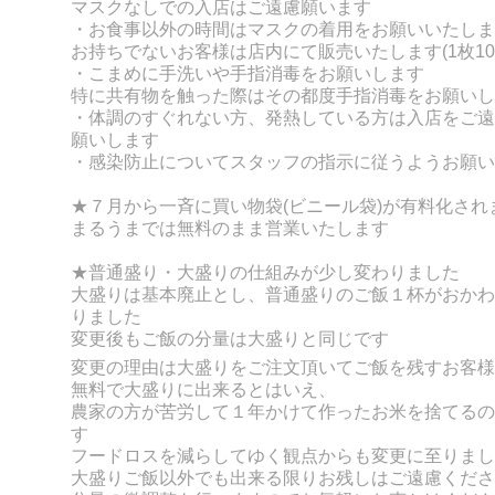
マスクなしでの入店はご遠慮願います
・お食事以外の時間はマスクの着用をお願いいたしま
お持ちでないお客様は店内にて販売いたします(1枚10
・こまめに手洗いや手指消毒をお願いします
特に共有物を触った際はその都度手指消毒をお願いし
・体調のすぐれない方、発熱している方は入店をご遠
願いします
・感染防止についてスタッフの指示に従うようお願い
★７月から一斉に買い物袋(ビニール袋)が有料化され
まるうまでは無料のまま営業いたします
★普通盛り・大盛りの仕組みが少し変わりました
大盛りは基本廃止とし、普通盛りのご飯１杯がおかわ
りました
変更後もご飯の分量は大盛りと同じです
変更の理由は大盛りをご注文頂いてご飯を残すお客様
無料で大盛りに出来るとはいえ、
農家の方が苦労して１年かけて作ったお米を捨てるの
す
フードロスを減らしてゆく観点からも変更に至りまし
大盛りご飯以外でも出来る限りお残しはご遠慮くださ