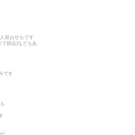
人前おせちです
全て税込)などもあ
のみです
も
す
が