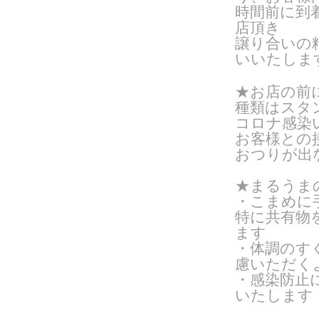
時間前に到
店頂き
譲り合いの
いいたしま
★お店の前
種類はスタン
コロナ感染
お客様との
おつりが出
★まるうま
・こまめに
特に共有物
ます
・体調のす
慮いただく
・感染防止
いたします