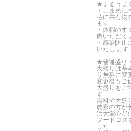
★まるうま
・こまめに
特に共有物
ます
・体調のす
慮いただく
・感染防止
いたします
★普通盛り
大盛りは基
り無料に変
変更後もご
大盛りをご
す
無料で大盛
農家の方が
は大変心が
フードロス
した