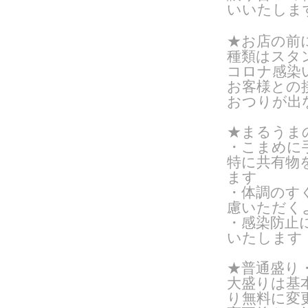
いいたしま
★お店の前
種類はスタン
コロナ感染
お客様との
おつりが出
★まるうま
・こまめに
特に共有物
ます
・体調のす
慮いただく
・感染防止
いたします
★普通盛り
大盛りは基
り無料に変