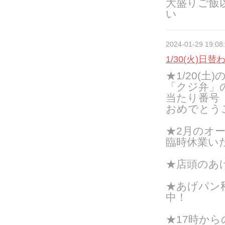
大盛りご飯
い
2024-01-29 19:08
1/30(火)日替
★1/20(土)
「クジ弁」
当たり番号
おめでとう
★2月のオー
臨時休業い
★店頭のあ
★あげパン
中！
★17時か