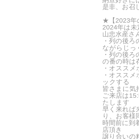
是非、お召
★【202
2024年は
山忠水産さ
・列の後ろ
ながらじっ
・列の後ろ
の番の時は
・オススメ
・オススメ
ックする
皆さまに気
ご来
店は1
たします
早く来れば
り、お客様
時間前に到
店頂き
譲り合いの