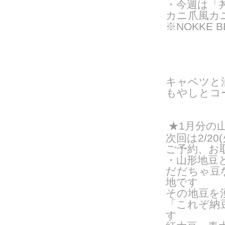
・今週は「
カニ爪風カ
※NOKKE 
キャベツと
もやしとコ
★1月分の
次回は2/20
ご予約、
お
・山形地豆
だだちゃ豆
地です
その地豆を
「これぞ納
す