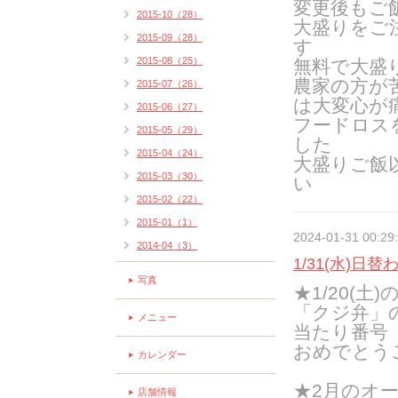
変更後もご
2015-10（28）
大盛りをご
2015-09（28）
す
2015-08（25）
無料で大盛
農家の方が
2015-07（26）
は大変心が
2015-06（27）
フードロス
2015-05（29）
した
2015-04（24）
大盛りご飯
2015-03（30）
い
2015-02（22）
2015-01（1）
2024-01-31 00:29
2014-04（3）
1/31(水)日替
写真
★1/20(土)
「クジ弁」
メニュー
当たり番号
おめでとう
カレンダー
★2月のオー
店舗情報