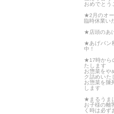
おめでとう
★2月のオー
臨時休業い
★店頭のあ
★あげパン
中！
★17時か
たします
お惣菜をや
ク詰めいたし
お惣菜を陳
します
★まるうま
お子様の離
く時は
必ず