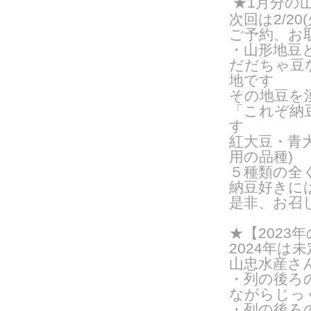
★1月分の
次回は2/20
ご予約、
お
・山形地豆
だだちゃ豆
地です
その地豆を
「これぞ納
す
紅大豆・青
用の品種
)
５種類の全
納豆好きに
是非、お召
★【202
2024年は
山忠水産さ
・列の後ろ
ながらじっ
・列の後ろ