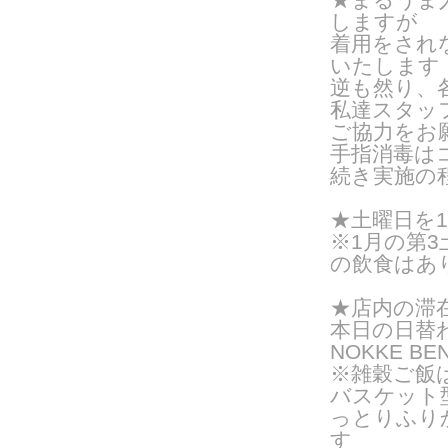
しますが
着用をされ
いたします
逆も然り、
私達スタッ
ご協力をお
手指消毒は
続き実施の
★
土曜日を1
※1月の第3
の飲食はあ
★店内の滞
本日の日替
NOKKE BE
※雑穀ご飯
バスケット
っとりふり
す