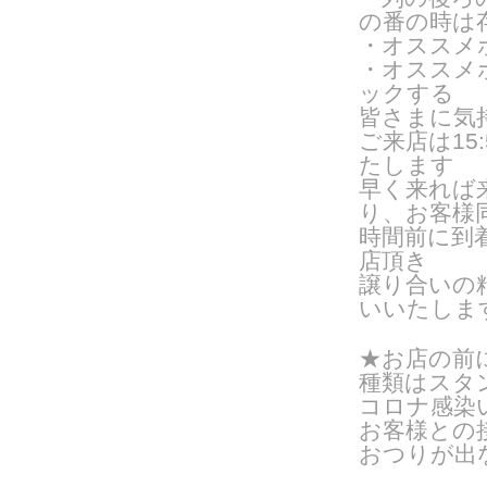
の番の時は
・オススメ
・オススメ
ックする
皆さまに気
ご来
店は1
たします
早く来れば
り、お客様
時間前に到
店頂き
譲り合いの
いいたしま
★お店の前
種類はスタン
コロナ感染
お客様との
おつりが出