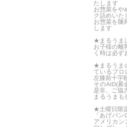
たします
お惣菜をや
ク詰めいたし
お惣菜を陳
します
★まるうま
お子様の離
く時は
必ず
★まるうま
ているプロ
左膝前十字
そのAID(
是非、ご協
まるうまも
★土曜日限
「あげパンO
アメリカン