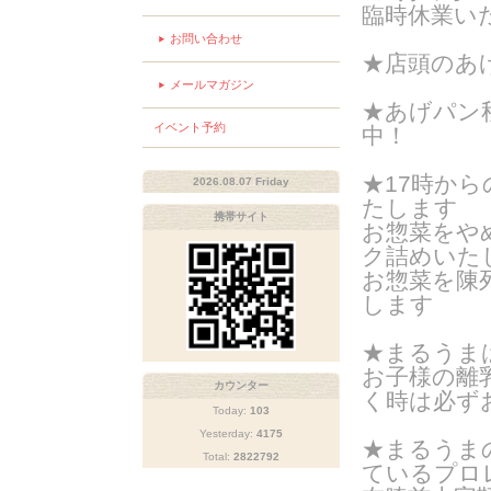
臨時休業い
お問い合わせ
★店頭のあ
メールマガジン
★あげパン
イベント予約
中！
★17時か
2026.08.07 Friday
たします
携帯サイト
お惣菜をや
ク詰めいたし
お惣菜を陳
します
★まるうま
お子様の離
カウンター
く時は
必ず
Today:
103
Yesterday:
4175
★まるうま
Total:
2822792
ているプロ