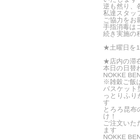
逆も然り、
私達スタッ
ご協力をお
手指消毒は
続き実施の
★
土曜日を1
★店内の滞
本日の日替
NOKKE BE
※雑穀ご飯
バスケット
っとりふり
す
とろろ昆布
け！
ご注文いた
ま
す
NOKKE 