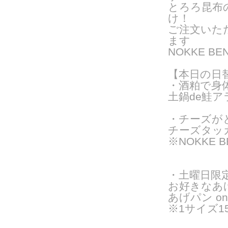
とろろ昆布
け！
ご注文いた
ま
す
NOKKE 
【本日の日
・酒粕で身
土鍋de鮭ア
・チーズが
チーズタッ
※NOKKE 
・土曜日限
お好きなあ
あげパン o
※1サイズ15