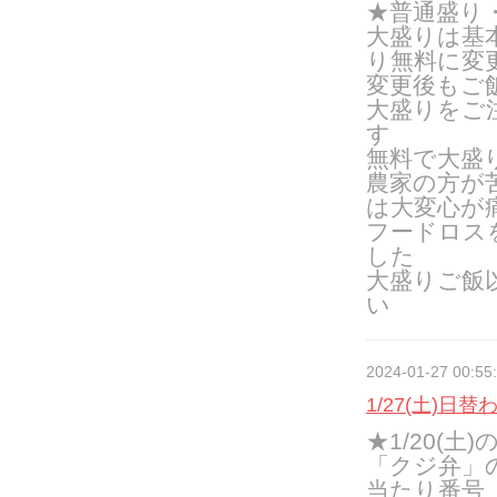
★普通盛り
大盛りは基
り無料に変
変更後もご
大盛りをご
す
無料で大盛
農家の方が
は大変心が
フードロス
した
大盛りご飯
い
2024-01-27 00:55
1/27(土)日
★1/20(土)
「クジ弁」
当たり番号