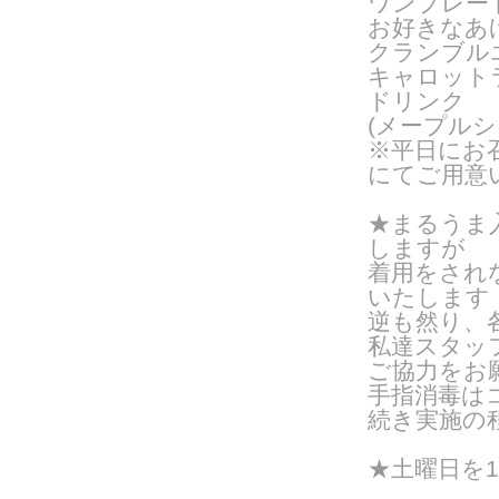
ワンプレー
お好きなあ
クランブル
キャロット
ドリンク
(メープルシ
※平日にお
にてご用意
★
まるうま
しますが
着用をされ
いたします
逆も然り、
私達スタッ
ご協力をお
手指消毒は
続き実施の
★
土曜日を1