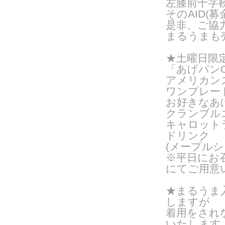
左膝前十字
そのAID(
是非、ご協
まるうまも
★土曜日限
「あげパンO
アメリカン
ワンプレー
お好きなあ
クランブル
キャロット
ドリンク
(メープルシ
※平日にお
にてご用意
★
まるうま
しますが
着用をされ
いたします