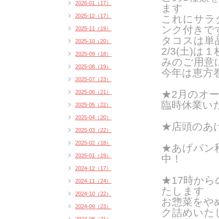
2026-01（17）
ます
2025-12（17）
これにサラ
ンク付きで
2025-11（19）
タコスは単
2025-10（20）
2/3(
土
)
は１
2025-09（18）
みのご用意
2025-08（19）
今年は恵方
2025-07（23）
★2月のオー
2025-06（21）
臨時休業い
2025-05（22）
2025-04（20）
★店頭のあ
2025-03（22）
2025-02（18）
★あげパン
2025-01（19）
中！
2024-12（17）
★17時か
2024-11（24）
たします
2024-10（22）
お惣菜をや
2024-09（23）
ク詰めいたし