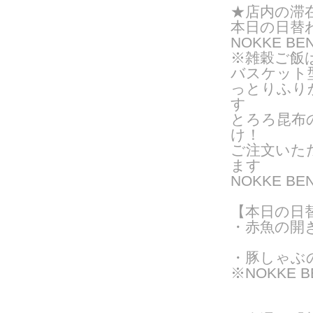
★店内の滞
本日の日替
NOKKE BE
※雑穀ご飯
バスケット
っとりふり
す
とろろ昆布
け！
ご注文いた
ま
す
NOKKE 
【本日の日
・赤魚の開
・豚しゃぶ
※NOKKE 