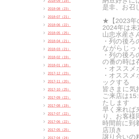
納豆好きに
2018-09（19）
是非、お召
2018-08（23）
2018-07（21）
★【202
2018-06（22）
2024年は
山忠水産さ
2018-05（25）
・列の後ろ
2018-04（21）
ながらじっ
2018-03（21）
・列の後ろ
2018-02（19）
の番の時は
2018-01（18）
・オススメ
2017-12（23）
・オススメ
ックする
2017-11（20）
皆さまに気
2017-10（25）
ご来
店は1
2017-09（22）
たします
2017-08（19）
早く来れば
2017-07（22）
り、お客様
時間前に到
2017-06（22）
店頂き
2017-05（25）
譲り合いの
2017-04（24）