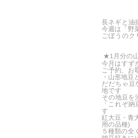
長ネギと油
今週は「野
ごぼうのク
★1月分の
今月はすず
ご予約、
お
・山形地豆
だだちゃ豆
地です
その地豆を
「これぞ納
す
紅大豆・青
用の品種
)
５種類の全
納豆好きに