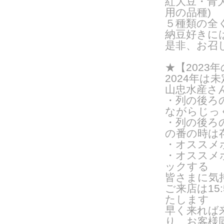
紅大豆・青
用の品種
)
５種類の全
納豆好きに
是非、お召
★【202
2024年は
山忠水産さ
・列の後ろ
ながらじっ
・列の後ろ
の番の時は
・オススメ
・オススメ
ックする
皆さまに気
ご来
店は1
たします
早く来れば
り、お客様