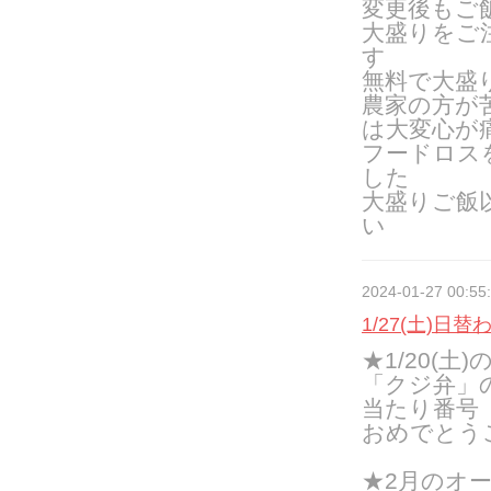
変更後もご
大盛りをご
す
無料で大盛
農家の方が
は大変心が
フードロス
した
大盛りご飯
い
2024-01-27 00:55
1/27(土)日
★1/20(土)
「クジ弁」
当たり番号
おめでとう
★2月のオー