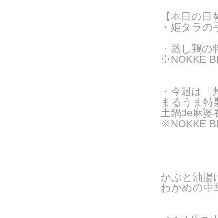
【本日の日
・姫タラの
・蒸し鶏の
※NOKKE 
・今週は「
まるうま特
土鍋de麻婆
※NOKKE 
かぶと油揚
わかめの中