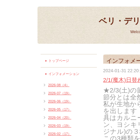
ベリ・デ
Welc
インフォメ
トップページ
2024-01-31 22:20
インフォメーション
2/1(魔木)日替
2026-08（4）
★2/3(土)
の
2026-07（19）
節分とは全
2026-06（19）
私が生地か
を出します
2026-05（17）
具はカルニ
2026-04（20）
ン、ヨシキ
2026-03（19）
ジナル
)
の３
2026-02（17）
この
3
種類