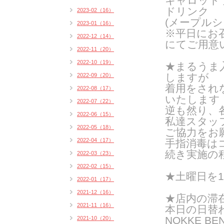
キャロット
ドリンク
2023-02（16）
(メープルシ
2023-01（16）
※平日にお
2022-12（14）
にてご用意
2022-11（20）
2022-10（19）
★
まるうま
しますが
2022-09（20）
着用をされ
2022-08（17）
いたします
2022-07（22）
逆も然り、
2022-06（15）
私達スタッ
2022-05（18）
ご協力をお
2022-04（17）
手指消毒は
続き実施の
2022-03（23）
2022-02（15）
★
土曜日を1
2022-01（17）
2021-12（16）
★店内の滞
2021-11（16）
本日の日替
NOKKE BE
2021-10（20）