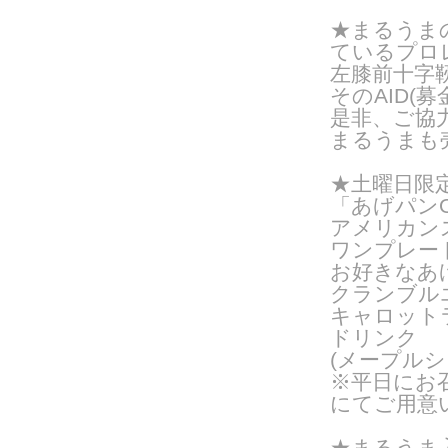
★まるうま
ているプロ
左膝前十字
そのAID(
是非、ご協
まるうまも
★土曜日限
「あげパンO
アメリカン
ワンプレー
お好きなあ
クランブル
キャロット
ドリンク
(メープルシ
※平日にお
にてご用意
★
まるうま