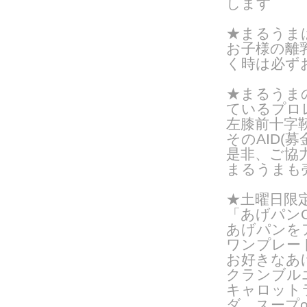
します
★まるうま
お子様の離
く時は
必ず
★まるうま
ているプロ
左膝前十字
そのAID(
是非、ご協
まるうまも
★土曜日限
「あげパンO
あげパンを
ワンプレー
お好きなあ
クランブル
キャロット
ダ、スープ