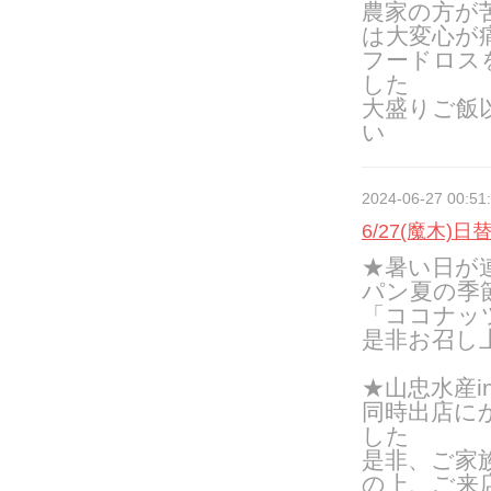
農家の方が
は大変心が
フードロス
した
大盛りご飯
い
2024-06-27 00:51
6/27(魔木)日
★暑い日が
パン夏の季
「ココナッ
是非お召し
★山忠水産i
同時出店に
した
是非、ご家
の上、ご来