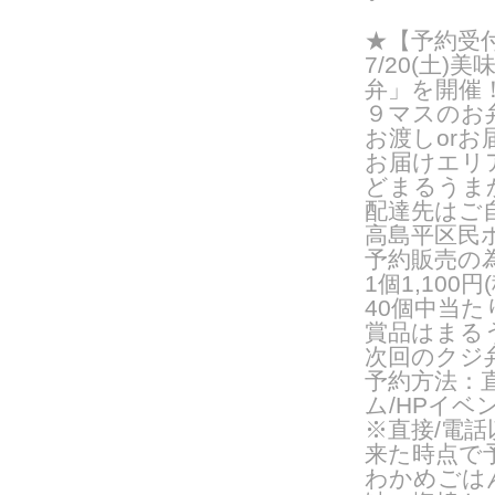
★【予約受
7/20(
土
)
美
弁」を開催
９マスのお
お渡し
or
お
お届けエリ
どまるうま
配達先はご
高島平区民
予約販売の
1
個
1,100
円
(
40
個中当た
賞品はまる
次回のクジ
予約方法：
ム
/HP
イベ
※直接
/
電話
来た時点で
わかめごは