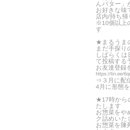
んバター」
お好きな味
店内/持ち帰り
※10個以
す
★まるうまの
まだ手探り
しばらくは
て投稿する
お友達登録
https://lin.ee/
⇒３月に配
4月に形態
★17時か
たします
お惣菜をや
ク詰めいたし
お惣菜を陳