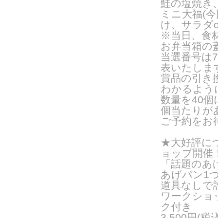
鮭の塩焼き
ミニ大福(
け、サラダ
※当日、食
お弁当箱の
当選番号は
7
表いたしま
賞品の引き
わかるよう
数量を
40
個
個当たりが
ご予約をお
★大好評につ
ョップ開催
「話題のあ
あげパン1
道具なしで
ワークショッ
ク付き
3,500円(