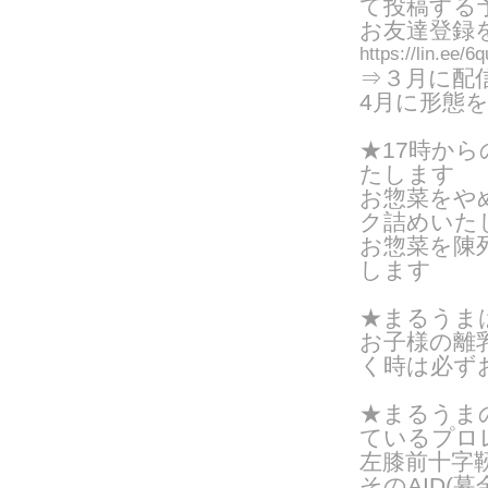
て投稿する
お友達登録
https://lin.ee/
⇒３月に配
4月に形態
★17時か
たします
お惣菜をや
ク詰めいたし
お惣菜を陳
します
★まるうま
お子様の離
く時は
必ず
★まるうま
ているプロ
左膝前十字
そのAID(