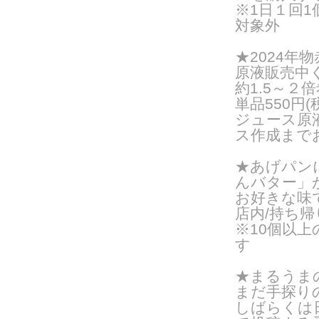
※1日１回
対象外
★2024
原液販売中くま
約1.5～２
単品550円
ジュース原
ス作成まで
★あげパン
んバター」
お好きな味
店内/持ち帰り
※10個以
す
★まるうまの
まだ手探り
しばらくは