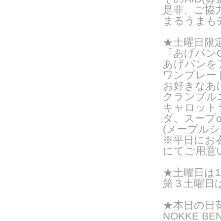
是非、ご協
まるうまも
★土曜日限
「あげパンO
あげパンを
ワンプレー
お好きなあ
クランブル
キャロット
ダ、スープ
(メープルシ
※平日にお
にてご用意
★
土曜日は
第３土曜日は
★
本日の日
NOKKE BE