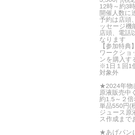
12時～約3
開催人数に
予約は店頭
ッセージ機
店頭、電話
なります
【参加特典
ワークショ
ンを購入する
※1日１回
対象外
★2024
原液販売中くま
約1.5～２
単品550円
ジュース原
ス作成まで
★あげパン