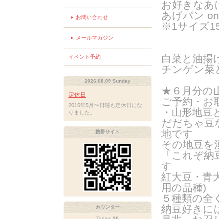
お好きなあ
あげパン o
お問い合わせ
※1サイズ15
メールマガジン
白菜と油揚
イベント予約
チンゲン菜
2026.08.09 Sunday
★６月分の
定休日
ご予約・お
2016年5月〜日曜も定休日にな
・山形地豆
りました。
だだちゃ豆
地です
携帯サイト
その地豆を
「これぞ納
す
紅大豆・青
用の品種
)
５種類の全
納豆好きに
カウンター
Today:
90