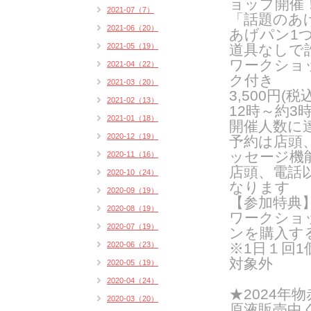
ョップ開催
2021-07（7）
「話題のあ
2021-06（20）
あげパン1
2021-05（19）
道具なしで
ワークショッ
2021-04（22）
ク付き
2021-03（20）
3,500円(
2021-02（13）
12時～約3
2021-01（18）
開催人数に
2020-12（19）
予約は店頭
ッセージ機
2020-11（16）
店頭、電話
2020-10（24）
なります
2020-09（19）
【参加特典
2020-08（19）
ワークショ
2020-07（19）
ンを購入する
2020-06（23）
※1日１回
対象外
2020-05（19）
2020-04（24）
★2024
2020-03（20）
原液販売中くま