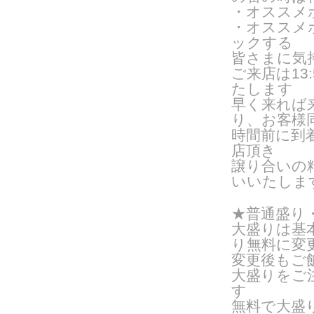
・オススメ
・オススメ
ックする
皆さまに気
ご来
店は1
たします
早く来れば
り、お客様
時間前に到
店頂き
譲り合いの
いいたしま
★普通盛り
大盛りは基
り無料に変
変更後もご
大盛りをご
す
無料で大盛