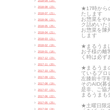
2018-09（19）
2018-08（23）
★17時か
たします
2018-07（21）
お惣菜をや
2018-06（22）
ク詰めいたし
2018-05（25）
お惣菜を陳
2018-04（21）
します
2018-03（21）
★まるうま
2018-02（19）
お子様の離
2018-01（18）
く時は
必ず
2017-12（23）
2017-11（20）
★まるうま
2017-10（25）
ているプロ
2017-09（22）
左膝前十字
そのAID(
2017-08（19）
是非、ご協
2017-07（22）
まるうまも
2017-06（22）
2017-05（25）
★土曜日限
2017-04（24）