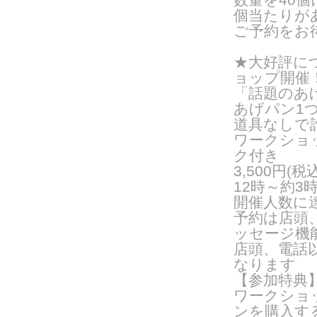
個当たりが
ご予約をお
★大好評につ
ョップ開催
「話題のあ
あげパン1
道具なしで
ワークショッ
ク付き
3,500円(
12時～約3
開催人数に
予約は店頭
ッセージ機
店頭、電話
なります
【参加特典
ワークショ
ンを購入する