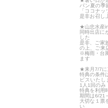
★暑い日が
パン夏の季
「ココナッ
是非お召し
★山忠水産i
同時出店に
した
是非、ご家
の上、ご来
※梅雨・台
ます
★来月7/
特典の条件
ビスいたし
1人1回の
特典を利用
期間は6/21
大切な１票
い