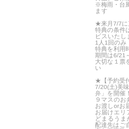
※梅雨・台
ます
★来月7/
特典の条件
ビスいたし
1人1回の
特典を利用
期間は6/21
大切な１票
い
★【予約受
7/20(
土
)
美
弁」を開催
９マスのお
お渡し
or
お
お届けエリ
どまるうま
配達先はご