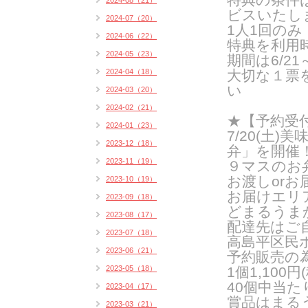
2024-08（21）
ビスいたし
2024-07（20）
1人1回の
2024-06（22）
特典を利用
2024-05（23）
期間は6/21
2024-04（18）
大切な１票
い
2024-03（20）
2024-02（21）
★【予約受
2024-01（23）
7/20(
土
)
美
2023-12（18）
弁」を開催
2023-11（19）
９マスのお
お渡し
or
お
2023-10（19）
お届けエリ
2023-09（18）
どまるうま
2023-08（17）
配達先はご
2023-07（18）
高島平区民
2023-06（21）
予約販売の
2023-05（18）
1
個
1,100
円
(
40
個中当た
2023-04（17）
賞品はまる
2023-03（21）