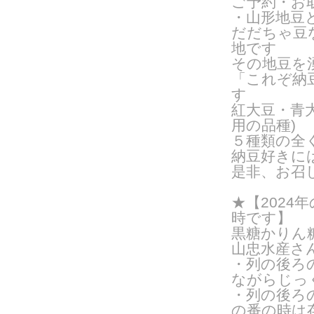
ご予約・お
・山形地豆
だだちゃ豆
地です
その地豆を
「これぞ納
す
紅大豆・青
用の品種
)
５種類の全
納豆好きに
是非、お召
★【2024年
時です】
黒糖かりん
山忠水産さ
・列の後ろ
ながらじっ
・列の後ろ
の番の時は