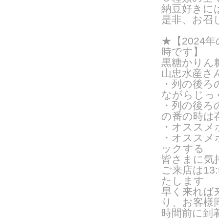
納豆好きに
是非、お召
★【2024年
時です】
黒糖かりん
山忠水産さ
・列の後ろ
ながらじっ
・列の後ろ
の番の時は
・オススメ
・オススメ
ックする
皆さまに気
ご来
店は1
たします
早く来れば
り、お客様
時間前に到