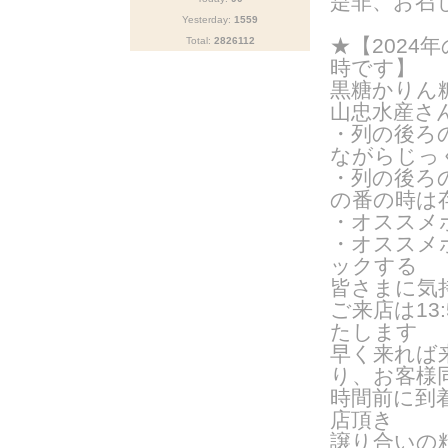
是非、お召
Yesterday:
1559
★【2024年
Total:
2826112
時です】
黒糖かりん
山忠水産さ
・列の後ろ
ながらじっ
・列の後ろ
の番の時は
・オススメ
・オススメ
ックする
皆さまに気
ご来
店は1
たします
早く来れば
り、お客様
時間前に到
店頂き
譲り合いの