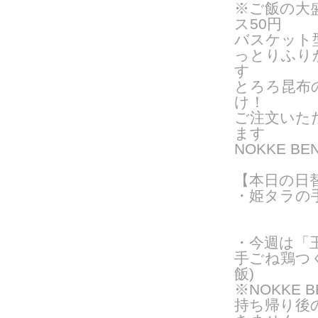
※ご飯の大
ス50円
バスケット
っとりふり
す
とろろ昆布
け！
ご注文いた
ま
す
NOKKE 
【本日の日
・姫タラの
・今週は「
手ごね鶏つ
飯)
※NOKKE 
持ち帰り後の