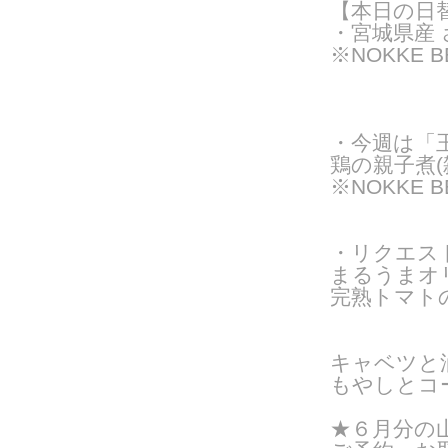
【本日の日
・宮城県産
※NOKKE 
・今週は「
鶏の親子煮
※NOKKE 
・リクエス
まるうまオ
完熟トマト
キャベツと
もやしとコ
★６月分の