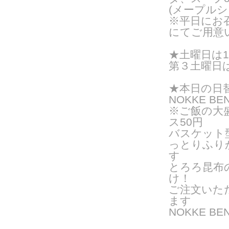
(メープルシ
※平日にお
にてご用意
★
土曜日は
第３土曜日は
★
本日の日
NOKKE BE
※ご飯の大
ス50円
バスケット
っとりふり
す
とろろ昆布
け！
ご注文いた
ま
す
NOKKE 