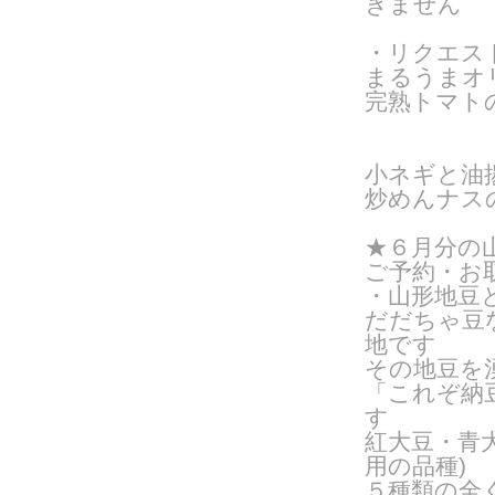
きません
・リクエス
まるうまオ
完熟トマト
小ネギと油
炒めんナス
★６月分の
ご予約・お
・山形地豆
だだちゃ豆
地です
その地豆を
「これぞ納
す
紅大豆・青
用の品種
)
５種類の全