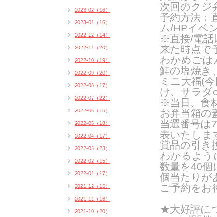
次回のクジ
2023-02（16）
予約方法：
2023-01（16）
ム
/HP
イベ
2022-12（14）
※直接
/
電話
来た時点で
2022-11（20）
わかめごは
2022-10（19）
鮭の塩焼き
2022-09（20）
ミニ大福(
2022-08（17）
け、サラダ
2022-07（22）
※当日、食
2022-06（15）
お弁当箱の
当選番号は
7
2022-05（18）
表いたしま
2022-04（17）
賞品の引き
2022-03（23）
わかるよう
2022-02（15）
数量を
40
個
2022-01（17）
個当たりが
ご予約をお
2021-12（16）
2021-11（16）
★大好評につ
2021-10（20）