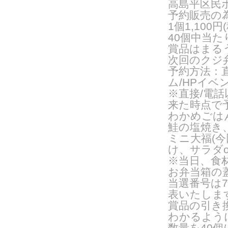
高島平区民
予約販売の
1
個
1,100
円
(
40
個中当た
賞品はまる
次回のクジ
予約方法：
ム
/HP
イベ
※直接
/
電話
来た時点で
わかめごは
鮭の塩焼き
ミニ大福(
け、サラダ
※当日、食
お弁当箱の
当選番号は
7
表いたしま
賞品の引き
わかるよう
数量を
40
個