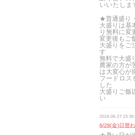
いいたしま
★普通盛り
大盛りは基
り無料に変
変更後もご
大盛りをご
す
無料で大盛
農家の方が
は大変心が
フードロス
した
大盛りご飯
い
2024-06-27 23:36
6/28(金)日替