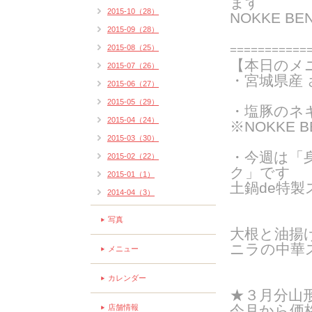
ま
す
2015-10（28）
NOKKE B
2015-09（28）
2015-08（25）
===========
【本日のメ
2015-07（26）
・宮城県産
2015-06（27）
2015-05（29）
・
塩豚のネギ
2015-04（24）
※NOKKE 
2015-03（30）
・今週は「
2015-02（22）
ク」です
2015-01（1）
土鍋de特製
2014-04（3）
写真
大根と油揚
ニラの中華
メニュー
カレンダー
★３月分山
今月から価格
店舗情報