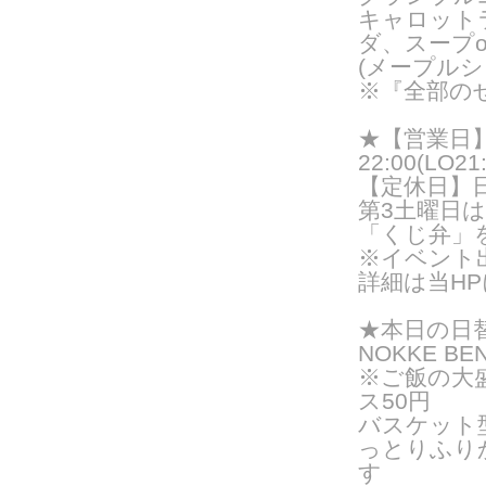
キャロット
ダ、スープ
(メープルシ
※『全部の
★【営業日】
22:00(LO21:
【定休日】
第3土曜日
「くじ弁」
※イベント
詳細は当H
★
本日の日
NOKKE BE
※ご飯の大
ス50円
バスケット
っとりふり
す