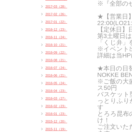
※『全部の
2017-03（28）
2017-02（26）
★【営業日】
22:00(LO21:
2017-01（22）
【定休日】
2016-12（23）
第3土曜日
2016-11（24）
「くじ弁」
2016-10（21）
※イベント
2016-09（22）
詳細は当H
2016-08（21）
★
本日の日
2016-07（24）
NOKKE BE
2016-06（21）
※ご飯の大
2016-05（24）
ス50円
2016-04（23）
バスケット
2016-03（27）
っとりふり
す
2016-02（23）
とろろ昆布
2016-01（23）
け！
2015-12（20）
ご注文いた
2015-11（19）