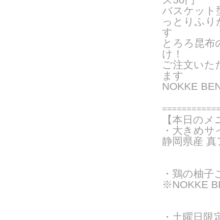
バスケット
っとりふり
す
とろろ昆布
け！
ご注文いた
ま
す
NOKKE B
===========
【本日のメ
・大きめサ
静岡県産 真
・
鶏の柚子こ
※NOKKE 
・土曜日限