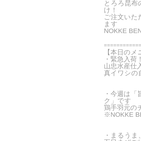
とろろ昆布
け！
ご注文いた
ま
す
NOKKE B
===========
【本日のメ
・緊急入荷
山忠水産仕
真イワシの自
・
今週は「
ク」です
鶏手羽元のチ
※NOKKE 
・まるうま