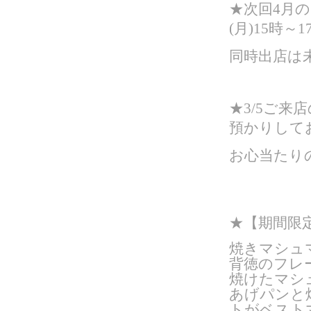
★次回4月の
(月)15時～
同時出店は
★3/5ご
預かりして
お心当たり
★
【期間限定
焼きマシュ
背徳のフレ
焼けたマシ
あげパンと
トがベスト