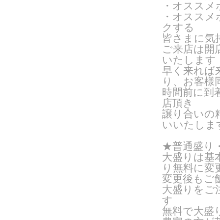
・オススメ
・オススメ
クする
皆さまに気
ご来店は開
いたします
早く来れば
り、お客様
時間前に到
店頂き
譲り合いの
いいたしま
★普通盛り
大盛りは基
り無料に変
変更後もご
大盛りをご
す
無料で大盛