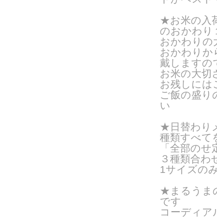
★お米の入
のおかわり
おかわりの
おかわりから
戴しますの
お米の大切
お残しには
ご飯の盛り
い
★日替わりメ
種類すべて
「全部のせ
３種類合わ
1サイズの
★まるうま
です
コーディア