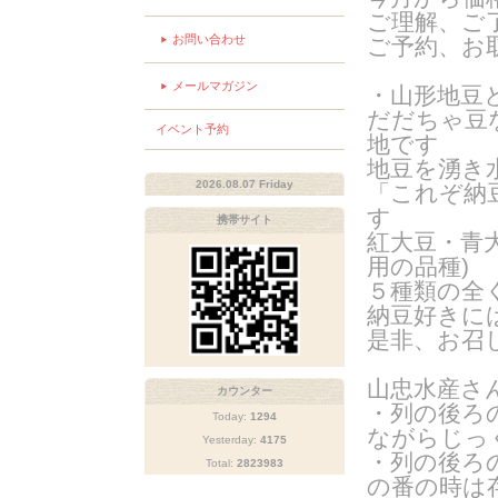
ご理解、ご
お問い合わせ
ご予約、お
メールマガジン
・山形地豆
だだちゃ豆
イベント予約
地です
地豆を湧き
2026.08.07 Friday
「これぞ納
す
携帯サイト
紅大豆・青
用の品種
)
５種類の全
納豆好きに
是非、お召
山忠水産さ
カウンター
・列の後ろ
Today:
1294
ながらじっ
Yesterday:
4175
・列の後ろ
Total:
2823983
の番の時は