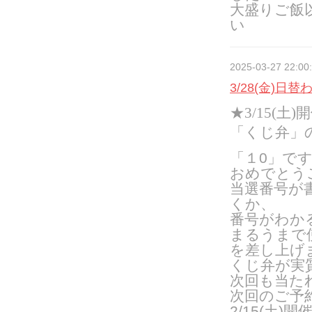
大盛りご飯
い
2025-03-27 22:00
3/28(金)日
★3/15(
「くじ弁」
「１0」で
おめでとう
当選番号が
くか、
番号がわか
まるうまで使
を差し上げ
くじ弁が実
次回も当た
次回のご予
2/15(土