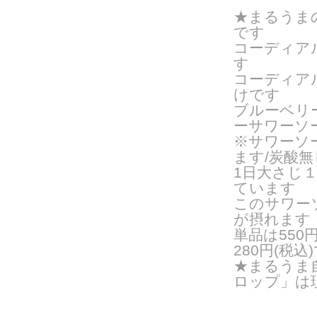
★まるうま
です
コーディア
す
コーディア
けです
ブルーベリ
ーサワーソ
※サワーソ
ます/炭酸
1日大さじ
ています
このサワー
が摂れます
単品は550
280円(税込
★まるうま
ロップ」は