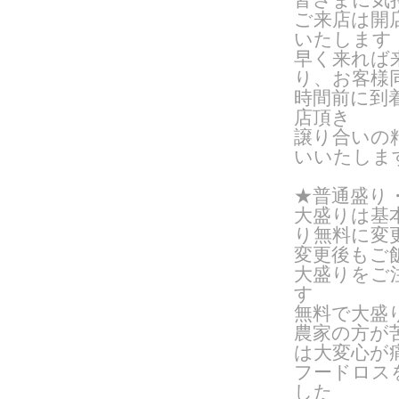
ご来店は開
いたします
早く来れば
り、お客様
時間前に到
店頂き
譲り合いの
いいたしま
★普通盛り
大盛りは基
り無料に変
変更後もご
大盛りをご
す
無料で大盛
農家の方が
は大変心が
フードロス
した