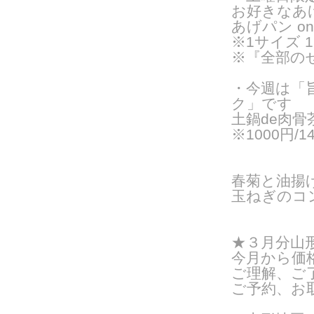
お好きなあ
あげパン o
※1サイズ 1
※『全部の
・今週は「
ク」です
土鍋de肉骨茶
※1000円/1
春菊と油揚
玉ねぎのコ
★３月分山
今月から価格
ご理解、ご
ご予約、お