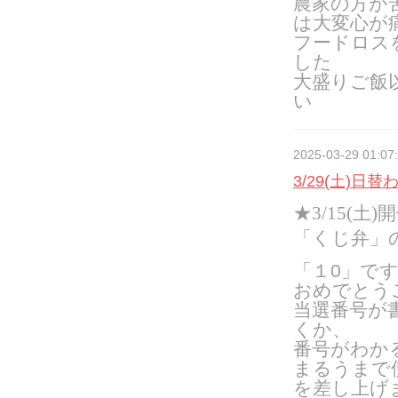
農家の方が
は大変心が
フードロス
した
大盛りご飯
い
2025-03-29 01:07
3/29(土)日
★3/15(
「くじ弁」
「１0」で
おめでとう
当選番号が
くか、
番号がわか
まるうまで使
を差し上げ