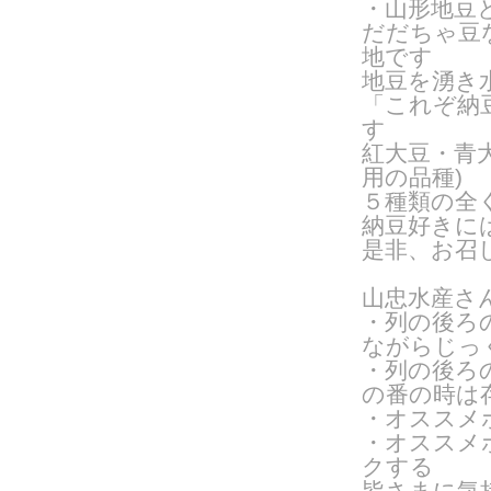
・山形地豆
だだちゃ豆
地です
地豆を湧き
「これぞ納
す
紅大豆・青
用の品種
)
５種類の全
納豆好きに
是非、お召
山忠水産さ
・列の後ろ
ながらじっ
・列の後ろ
の番の時は
・オススメ
・オススメ
クする
皆さまに気