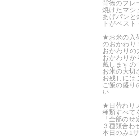
背徳のフレ
焼けたマシ
あげパンと
トがベスト
★お米の入
のおかわり
おかわりの
おかわりから
戴しますの
お米の大切
お残しには
ご飯の盛り
い
★日替わりメ
種類すべて
「全部のせ
３種類合わ
本日のみ1