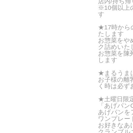
店内/持ち帰り
※10個以
す
★17時か
たします
お惣菜をや
ク詰めいたし
お惣菜を陳
します
★まるうま
お子様の離
く時は必ず
★土曜日限
「あげパンO
あげパンを
ワンプレー
お好きなあ
クランブル