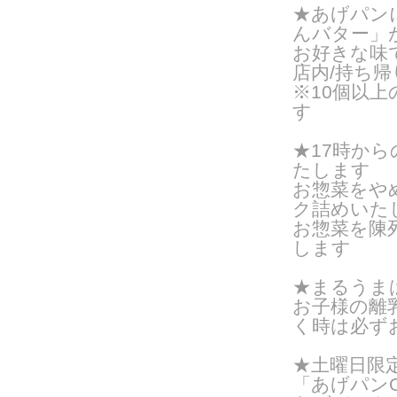
★あげパン
んバター」
お好きな味
店内/持ち帰り
※10個以
す
★17時か
たします
お惣菜をや
ク詰めいたし
お惣菜を陳
します
★まるうま
お子様の離
く時は必ず
★土曜日限
「あげパンO