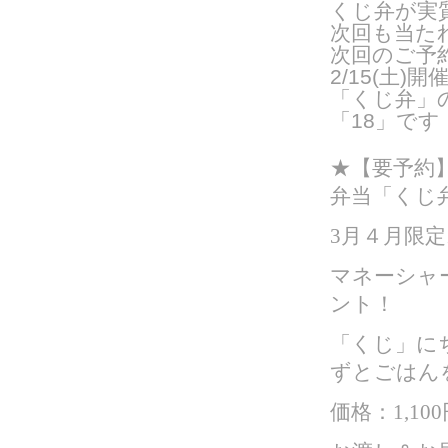
くじ弁が実
次回も当た
次回のご予
2/15(土
「くじ弁」
「18」です
★【要予約】
弁当「くじ
3月４月限
マネーシャ
ント！
「くじ」に
ずとごはん
価格：1,100