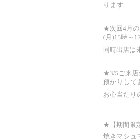
ります
★次回4月の
(月)15時～
同時出店は
★3/5ご
預かりして
お心当たり
★
【期間限定
焼きマシュ