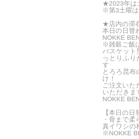
★2023年は
※第3土曜
★店内の滞
本日の日替
NOKKE BE
※雑穀ご飯
バスケット
っとりふり
す
とろろ昆布
け！
ご注文いた
いただきま
NOKKE 
【本日の日
・骨まで柔
真イワシの
※NOKKE 