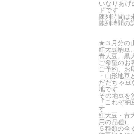
いなりあげ
ドです
陳列時間は
陳列時間の
★３月分の
紅大豆納豆
青大豆、黒
ご希望のお
ご予約、お
・山形地豆
だだちゃ豆
地です
その地豆を
「これぞ納
す
紅大豆・青
用の品種
)
５種類の全