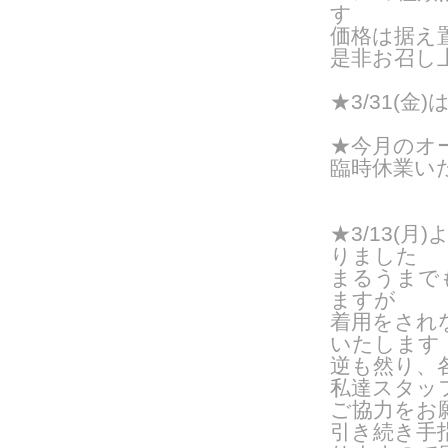
す
価格は据え置
是非お召し
★3/31(
★今月のオー
臨時休業い
★3/13(
りました
まるうまで
ますが
着用をされ
いたします
逆も然り、
私達スタッ
ご協力をお
引き続き手