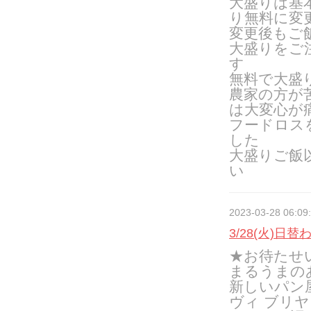
大盛りは基
り無料に変
変更後もご
大盛りをご
す
無料で大盛
農家の方が
は大変心が
フードロス
した
大盛りご飯
い
2023-03-28 06:09
3/28(火)日替
★お待たせ
まるうまの
新しいパン
ヴィ ブリ