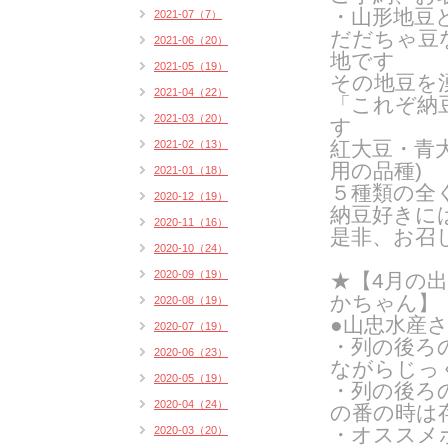
・山形地豆
2021-07（7）
だだちゃ豆
2021-06（20）
地です
2021-05（19）
その地豆を
2021-04（22）
「これぞ納
2021-03（20）
す
紅大豆・青
2021-02（13）
用の品種
)
2021-01（18）
５種類の全
2020-12（19）
納豆好きに
2020-11（16）
是非、お召
2020-10（24）
2020-09（19）
★【4月の
かちゃん】
2020-08（19）
●山忠水産
2020-07（19）
・列の後ろ
2020-06（23）
ながらじっ
2020-05（19）
・列の後ろ
2020-04（24）
の番の時は
・オススメ
2020-03（20）