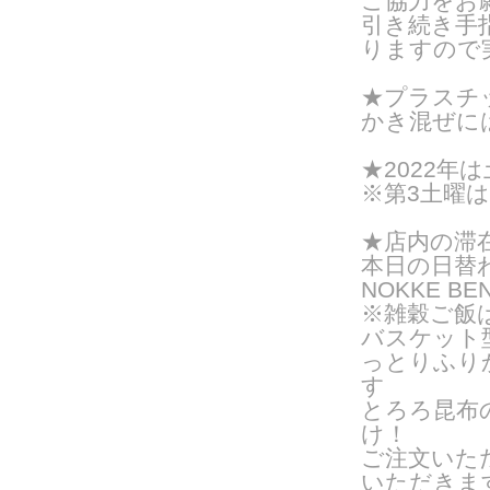
ご協力をお
引き続き手
りますので
★プラスチ
かき混ぜに
★2022年は
※第3土曜
★店内の滞
本日の日替
NOKKE BE
※雑穀ご飯
バスケット
っとりふり
す
とろろ昆布
け！
ご注文いた
いただきま