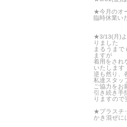
★今月のオー
臨時休業い
★3/13(
りました
まるうまで
ますが
着用をされ
いたします
逆も然り、
私達スタッ
ご協力をお
引き続き手
りますので
★プラスチ
かき混ぜに