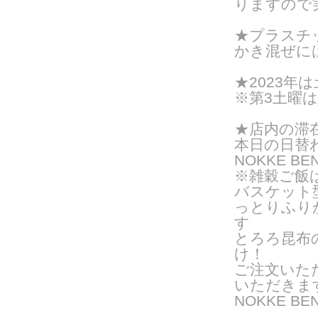
りますので
★プラスチ
かき混ぜに
★2023年は
※第3土曜
★店内の滞
本日の日替
NOKKE BE
※雑穀ご飯
バスケット
っとりふり
す
とろろ昆布
け！
ご注文いた
いただきま
NOKKE 