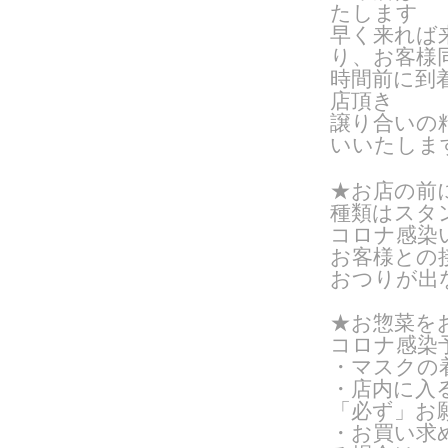
たします
早く来れば
り、お客様
時間前に到
店頂き
譲り合いの
いいたしま
★お店の前
種類はスタン
コロナ感染
お客様との
おつりが出
★お惣菜を
コロナ感染
・マスクの
・店内に入
「必ず」お
・お買い求