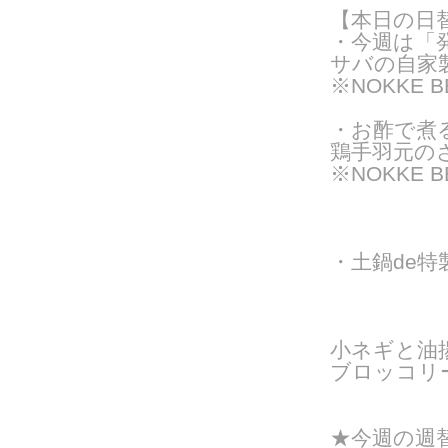
【本日の日
・今週は「
サバの自家
※NOKKE 
・
お酢で煮
鶏手羽元のさ
※NOKKE 
・土鍋de特
小ネギと油
ブロッコリ
★今週の週