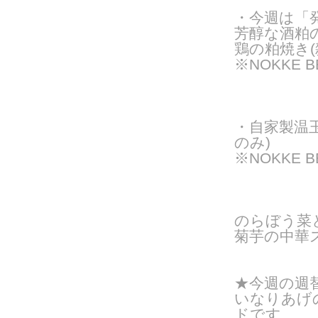
・
今週は「
芳醇な酒粕
鶏の粕焼き
※NOKKE 
・自家製温
のみ)
※NOKKE 
のらぼう菜
菊芋の中華
★今週の週
いなりあげ
ドです