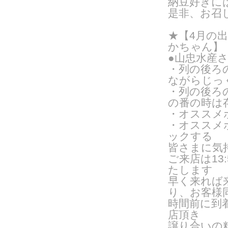
納豆好きに
是非、お召
★【4月の
かちゃん】
●山忠水産
・列の後ろ
ながらじっ
・列の後ろ
の番の時は
・オススメ
・オススメ
ックする
皆さまに気
ご来
店は1
たします
早く来れば
り、お客様
時間前に到
店頂き
譲り合いの