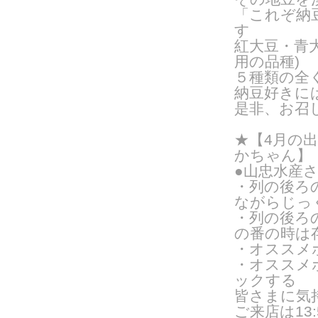
「これぞ納
す
紅大豆・青
用の品種
)
５種類の全
納豆好きに
是非、お召
★【4月の
かちゃん】
●山忠水産
・列の後ろ
ながらじっ
・列の後ろ
の番の時は
・オススメ
・オススメ
ックする
皆さまに気
ご来
店は1