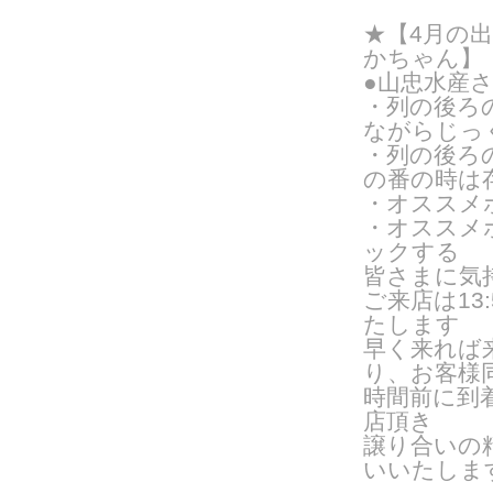
★【4月の
かちゃん】
●山忠水産
・列の後ろ
ながらじっ
・列の後ろ
の番の時は
・オススメ
・オススメ
ックする
皆さまに気
ご来
店は1
たします
早く来れば
り、お客様
時間前に到
店頂き
譲り合いの
いいたしま