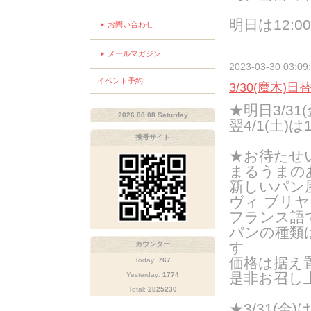
明日は12:0
お問い合わせ
メールマガジン
2023-03-30 03:09
イベント予約
3/30(魔木)日
★明日3/3
2026.08.08 Saturday
翌4/1(土)は
携帯サイト
★お待たせ
まるうまの
新しいパン
ヴィ ブリ
フランス語
パンの種類
す
カウンター
価格は据え置
Today:
767
是非お召し
Yesterday:
1774
Total:
2825230
★3/31(