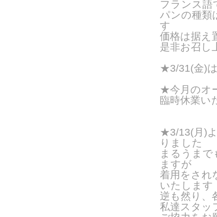
フランス語
パンの種類
す
価格は据え置
是非お召し
★3/31(
★今月のオー
臨時休業い
★3/13(
りました
まるうまで
ますが
着用をされ
いたします
逆も然り、
私達スタッ