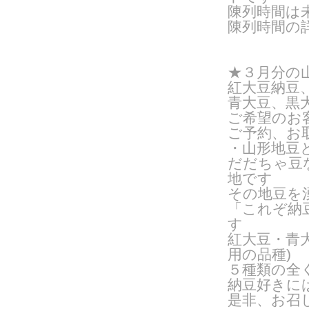
陳列時間は
陳列時間の
★３月分の
紅大豆納豆
青大豆、黒
ご希望のお
ご予約、お
・山形地豆
だだちゃ豆
地です
その地豆を
「これぞ納
す
紅大豆・青
用の品種
)
５種類の全
納豆好きに
是非、お召