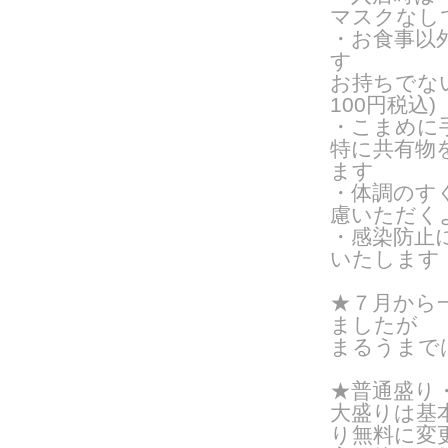
マスクなし
・お食事以
す
お持ちでな
100円税込)
・こまめに
特に共有物
ます
・体調のす
慮いただく
・感染防止
いたします
★７月から
ましたが
まるうまで
★普通盛り
大盛りは基
り無料に変