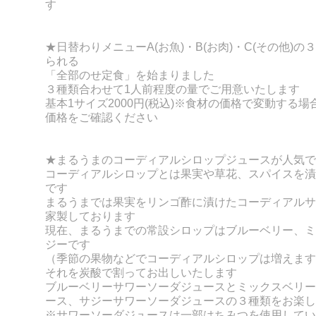
す
★日替わりメニューA(お魚)・B(お肉)・C(その他)
られる
「全部のせ定食」を始まりました
３種類合わせて1人前程度の量でご用意いたします
基本1サイズ2000円(税込)※食材の価格で変動する
価格をご確認ください
★まるうまのコーディアルシロップジュースが人気で
コーディアルシロップとは果実や草花、スパイスを漬
です
まるうまでは果実をリンゴ酢に漬けたコーディアルサ
家製しております
現在、まるうまでの常設シロップはブルーベリー、ミ
ジーです
（季節の果物などでコーディアルシロップは増えます
それを炭酸で割ってお出しいたします
ブルーベリーサワーソーダジュースとミックスベリー
ース、サジーサワーソーダジュースの３種類をお楽し
※サワーソーダジュースは一部はちみつを使用してい