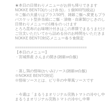
★
本日の日替わりメニューがお持ち帰りできます
NOKKE BENT
O(
のっけ弁当)」１個900円(税込)
※ご飯の大盛りは
プラス50円、
雑穀ご飯へ変更もプラ
バスケット型弁当箱にご飯・漬物・自家製ひじきのし
日替わりメニュ
ーの
1種をのっけます
とろろ昆布のお味噌汁付きはこの界隈でまるうまだけ
ご注文いただいてから詰める分の
お時
間をいただきま
NOKKE BENTO対応メニュー
各５食限定
==================================
【本日のメニュー】
・
宮城県産 さんまの開き
(雑穀or白飯)
・蒸し鶏の怪味(かいみ)ソース(雑穀or白飯)
※NOKKE BENTO対応
※怪味ソースとは、ピリ辛の中華風ソースです
・今週は「まるうまオリジナル完熟トマトの冷やし中
まるうまオリジナル完熟トマトの冷やし中華