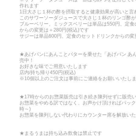
作れます
1日大さじ１杯の酢を摂取すると健康効果が高いと言
このサワーソーダジュースで大さじ１杯のリンゴ酢が
ブルーベリー、ミックスベリーは単品は550円、定
からの変更は＋280円(税込)です
サジーは単品600円、定食のセットドリンクからの変更
★あげパンにあんことバターを乗せた「あげパン あ
売中！
お好きな味でご用意いたします
店内/持ち帰り450円(税込)
※10個以上のご注文は事前にご連絡をお願いいたし
★17時からのお惣菜販売は引き続き陳列せずに販売
お惣菜をやめる訳ではなく、お声かけ頂ければパック詰
時～)
お惣菜を陳列しない代わりにカウンター席を解放いた
★まるうまは持ち込み飲食は禁止です