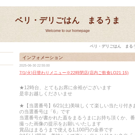
ベリ・デリごはん まるうま
Welcome to our homepage
ベリ・デリごはん まる
インフォメーション
2025-06-30 22:55:00
7/1(火)日替わりメニュー※22時閉店(店内ご飲食LO21:15)
★12時台、とてもお席に余裕がございます
是非お越しくださいませ
★【当選番号】6/21(土)美味しくて楽しい当たり付
の当選番号は「6」です
当選番号が書かれた蓋をまるうまにお持ち頂くか、番
撮った画像の提示をお願いいたします
賞品はまるうまで使える1,100円の金券です