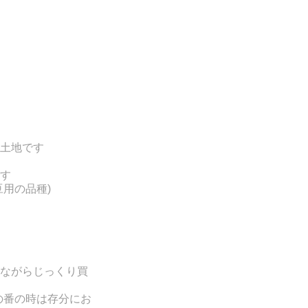
土地です
す
豆用の品種
)
ながらじっくり買
の番の時は存分にお