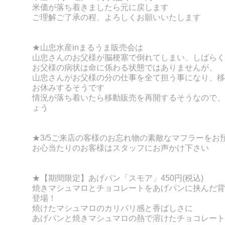
米価が落ち着きましたら元に戻します
ご理解ご了承の程、よろしくお願いいたします
★山忠水産inまるうま販売会は
山忠さんのお父様が脳梗塞で倒れてしまい、しばらく
お父様の病状は命に係わる状態ではありませんが、
山忠さんがお父様の分の仕事を全て担う事になり、移
お休みするそうです
情況が落ち着いたら移動販売を再開するそうなので、
ょう
★3/5ご来店の客様のお忘れ物の素敵なマフラーをお
お心当たりのお客様はスタッフにお声かけ下さい
★【期間限定】あげパン「スモア」450円(税込)
焼きマシュマロとチョコレートをあげパンに挟んだ背
登場！
焼けたマシュマロのカリパリ感と香ばしさに
あげパンと焼きマシュマロの熱で溶けたチョコレート