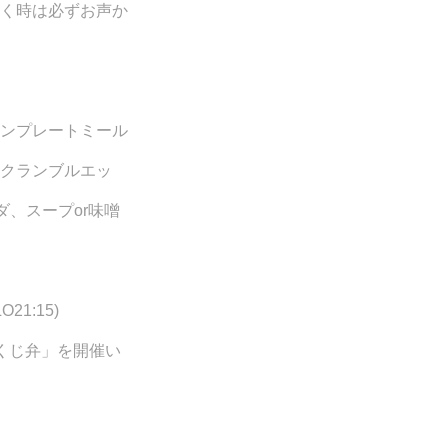
く時は必ずお声か
ンプレートミール
クランブルエッ
ダ、スープor味噌
21:15)
くじ弁」を開催い