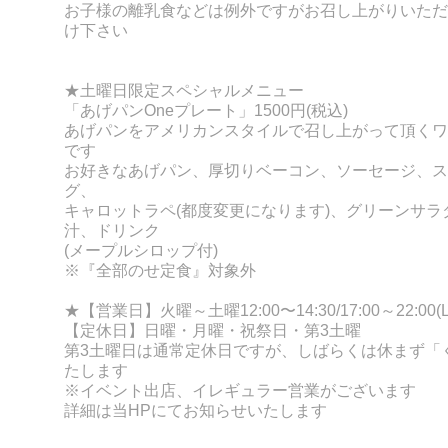
お子様の離乳食などは例外ですがお召し上がりいただ
け下さい
★土曜日限定スペシャルメニュー
「あげパンOneプレート」1500円(税込)
あげパンをアメリカンスタイルで召し上がって頂くワ
です
お好きなあげパン、厚切りベーコン、ソーセージ、ス
グ、
キャロットラペ(都度変更になります)、グリーンサラ
汁、ドリンク
(メープルシロップ付)
※『全部のせ定食』対象外
★【営業日】火曜～土曜12:00〜14:30/17:00～22:00(LO
【定休日】日曜・月曜・祝祭日・第3土曜
第3土曜日は通常定休日ですが、しばらくは休まず「
たします
※イベント出店、イレギュラー営業がございます
詳細は当HPにてお知らせいたします