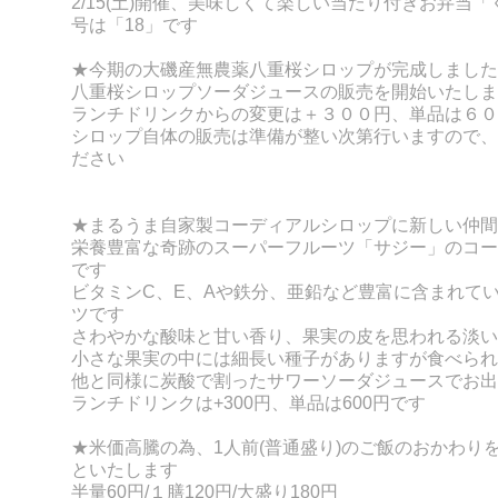
2/15(土)開催、美味しくて楽しい当たり付きお弁当
号は「18」です
★今期の大磯産無農薬八重桜シロップが完成しました
八重桜シロップソーダジュースの販売を開始いたしま
ランチドリンクからの変更は＋３００円、単品は６０
シロップ自体の販売は準備が整い次第行いますので、
ださい
★まるうま自家製コーディアルシロップに新しい仲間
栄養豊富な奇跡のスーパーフルーツ「サジー」のコー
です
ビタミンC、E、Aや鉄分、亜鉛など豊富に含まれて
ツです
さわやかな酸味と甘い香り、果実の皮を思われる淡い
小さな果実の中には細長い種子がありますが食べられ
他と同様に炭酸で割ったサワーソーダジュースでお出
ランチドリンクは+300円、単品は600円です
★米価高騰の為、1人前(普通盛り)のご飯のおかわり
といたします
半量60円/１膳120円/大盛り180円