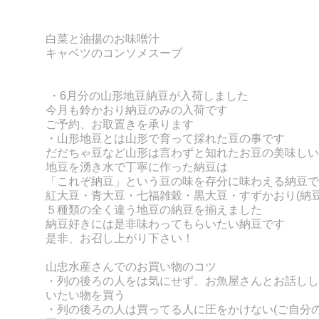
白菜と油揚のお味噌汁
キャベツのコンソメスープ
・6月分の山形地豆納豆が入荷しました
今月も鈴かおり納豆のみの入荷で
す
ご予約、お取置きを承ります
・山形地豆とは山形で育って採れた豆の事です
だだちゃ豆など山形は言わずと知れたお豆の美味しい
地豆を湧き水で丁寧に作った納豆は
「これぞ納豆」という豆の味を存分に味わえる納豆で
紅大豆・青大豆・七福雑穀・黒大豆・すずかおり
(
納
５種類の全く違う地豆の納豆を揃えました
納豆好きには是非味わってもらいたい納豆です
是非、お召し上がり下さい！
山忠水産さんでのお買い物のコツ
・列の後ろの人をは気にせず、お魚屋さんとお話しし
いたい物を買う
・列の後ろの人は買ってる人に圧をかけない(ご自分