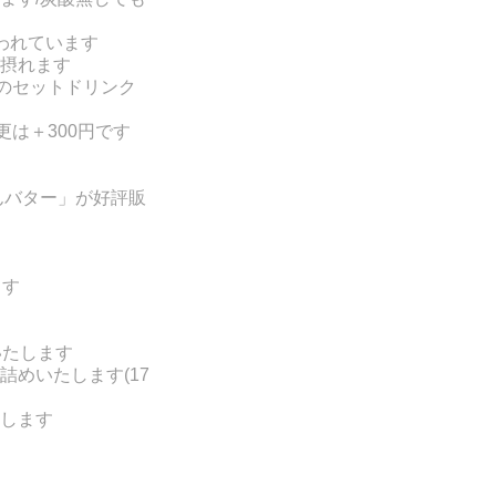
われています
摂れます
食のセットドリンク
は＋300円です
んバター」が好評販
ます
いたします
めいたします(17
します