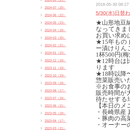
2024-08（21）
2018-05-30 08:27
2024-07（20）
5/30(水)日
2024-06（22）
★山形地豆
2024-05（23）
なってきま
2024-04（18）
お買い求め
2024-03（20）
★15年もの
2024-02（21）
ー漬けりん
2024-01（23）
1杯500円(
★12時台
2023-12（18）
ります
2023-11（19）
★18時以
2023-10（19）
惣菜販売い
2023-09（18）
※お食事の
2023-08（17）
販売時間が
待たせする
2023-07（18）
【本日のメ
2023-06（21）
・長崎県産 
2023-05（18）
・豚肉の高菜
2023-04（17）
・オーナー
2023-03（21）