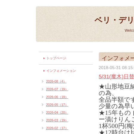
ベリ・デ
Welc
インフォメ
トップページ
2018-05-31 08:15
インフォメーション
5/31(魔木)
2026-08（4）
★山形地豆
2026-07（19）
の為、
2026-06（19）
全品半額で
少量の為早
2026-05（17）
★15年もの
2026-04（20）
ー漬けりん
2026-03（19）
1杯500円(
2026-02（17）
★12時台