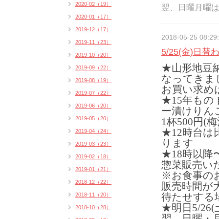
2020-02（19）
翌、日曜月曜
2020-01（17）
2019-12（17）
2018-05-25 08:29
2019-11（23）
5/25(金)日
2019-10（20）
★山形地豆
2019-09（22）
なってきま
2019-08（19）
お買い求め
2019-07（22）
★15年もの
2019-06（20）
ー漬けりん
2019-05（20）
1杯500円(
★12時台
2019-04（24）
ります
2019-03（23）
★18時以
2019-02（18）
惣菜販売い
2019-01（21）
※お食事の
2018-12（22）
販売時間が
待たせする
2018-11（20）
★明日5/2
2018-10（28）
翌、日曜・