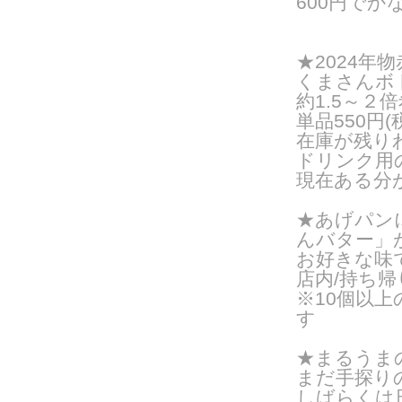
600円でか
★2024年
くまさんボト
約1.5～２
単品550円
在庫が残り
ドリンク用の
現在ある分
★あげパン
んバター」
お好きな味
店内/持ち帰り
※10個以
す
★まるうまの
まだ手探り
しばらくは