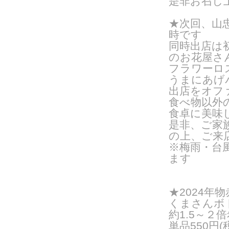
是非お召し
★次回、山忠水
時です
同時出店は
のお花屋さ
フラワーロ
うまにあげ
出店をオフ
食べ物以外
食卓に美味
是非、ご家
の上、ご来
※梅雨・台
ます
★2024年
くまさんボトル
約1.5～２
単品550円