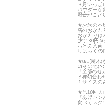
８月いっぱ
パウダーが
場合がござ
★お米の不
膳のおかわ
おかわりはハ
(丼)180円
お米の入荷
しばらくの
★8/1(魔
C(その他
「全部のせ
３種類合わ
１サイズのみ
★第10回
『あげパン
食べてスク