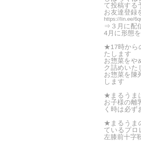
て投稿する
お友達登録
https://lin.ee/
⇒３月に配
4月に形態
★17時か
たします
お惣菜をや
ク詰めいたし
お惣菜を陳
します
★まるうま
お子様の離
く時は
必ず
★まるうま
ているプロ
左膝前十字