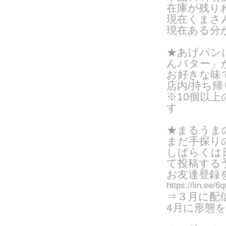
在庫が残り
現在くまさん
現在ある分
★あげパン
んバター」
お好きな味
店内/持ち帰り
※10個以
す
★まるうまの
まだ手探り
しばらくは
て投稿する
お友達登録
https://lin.ee/
⇒３月に配
4月に形態