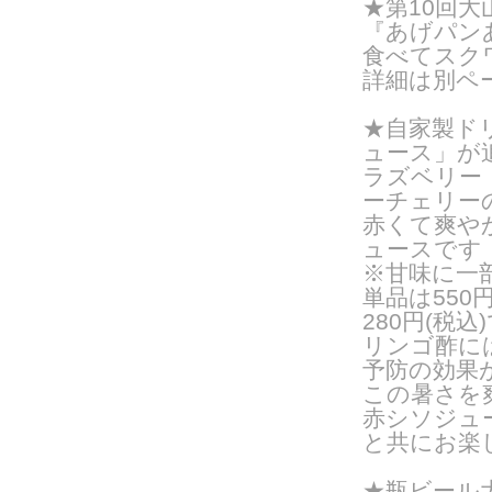
★第10回
『あげパン
食べてスク
詳細は別ペ
★自家製ド
ュース」が
ラズベリー
ーチェリー
赤くて爽や
ュースです
※甘味に一
単品は55
280円(税込
リンゴ酢に
予防の効果
この暑さを
赤シソジュ
と共にお楽
★瓶ビール