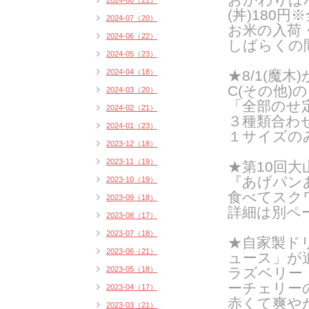
2024-08（21）
(丼)180円
2024-07（20）
お米の入荷
2024-06（22）
しばらくの
2024-05（23）
2024-04（18）
★8/1(魔
C(その他
2024-03（20）
「全部のせ
2024-02（21）
３種類合わ
2024-01（23）
１サイズのみ
2023-12（18）
2023-11（19）
★第10回
『あげパン
2023-10（19）
食べてスク
2023-09（18）
詳細は別ペ
2023-08（17）
2023-07（18）
★自家製ド
2023-06（21）
ュース」が
2023-05（18）
ラズベリー
ーチェリー
2023-04（17）
赤くて爽や
2023-03（21）