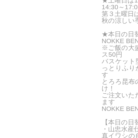
★
土曜日は
14:30～17:0
第３土曜日
秋の涼しい
★
本日の日
NOKKE BE
※ご飯の大
ス50円
バスケット
っとりふり
す
とろろ昆布
け！
ご注文いた
ま
す
NOKKE 
【本日の日
・山忠水産
真イワシの