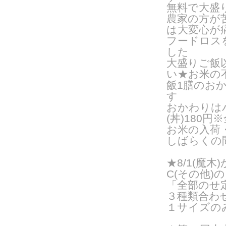
無料で大盛
農家の方が
は大変心が
フードロス
した
大盛りご飯
い
★お米の
飯1膳のお
す
おかわりはハ
(丼)180円
お米の入荷
しばらくの
★8/1(魔
C(その他
「全部のせ
３種類合わ
１サイズのみ