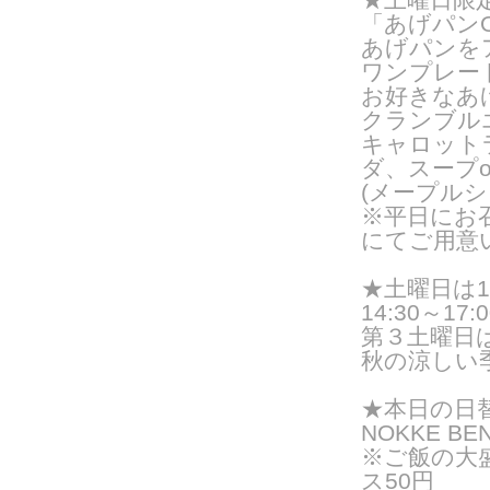
「あげパンO
あげパンを
ワンプレー
お好きなあ
クランブル
キャロット
ダ、スープ
(メープルシ
※平日にお
にてご用意
★
土曜日は
14:30～17:0
第３土曜日
秋の涼しい
★
本日の日
NOKKE BE
※ご飯の大
ス50円