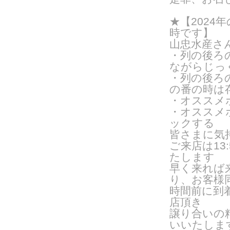
★【2024年
時です】
山忠水産さ
・列の後ろ
ながらじっ
・列の後ろ
の番の時は
・オススメ
・オススメ
ックする
皆さまに気
ご来
店は1
たします
早く来れば
り、お客様
時間前に到
店頂き
譲り合いの
いいたしま