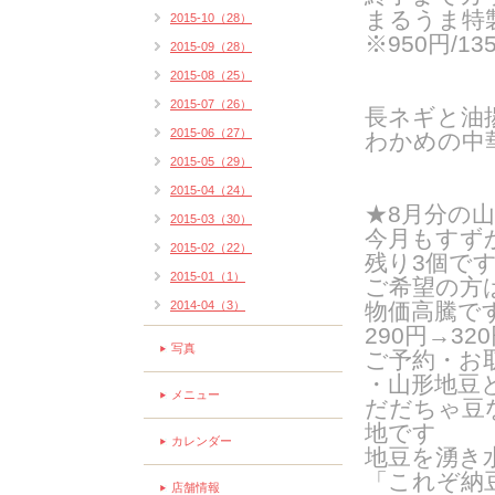
まるうま特製
2015-10（28）
※950円/13
2015-09（28）
2015-08（25）
2015-07（26）
長ネギと油
2015-06（27）
わかめの中
2015-05（29）
2015-04（24）
★8月分の
2015-03（30）
今月もすず
2015-02（22）
残り3個で
2015-01（1）
ご希望の方
2014-04（3）
物価高騰で
290円→32
写真
ご予約・お
・山形地豆
メニュー
だだちゃ豆
地です
カレンダー
地豆を湧き
「これぞ納
店舗情報