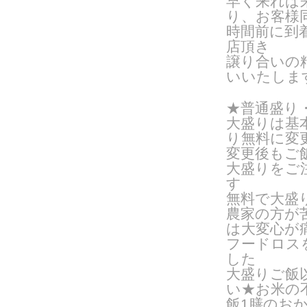
早く来れば
り、お客様
時間前に到
店頂き
譲り合いの
いいたしま
★普通盛り
大盛りは基
り無料に変
変更後もご
大盛りをご
す
無料で大盛
農家の方が
は大変心が
フードロス
した
大盛りご飯
い
★お米の
飯1膳のお