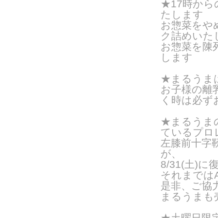
★17時か
たします
お惣菜をや
ク詰めいたし
お惣菜を陳
します
★まるうま
お子様の離
く時は
必ず
★まるうま
ているプロ
左膝前十字
が、
8/31(土
それまではA
是非、ご協
まるうまも
★土曜日限