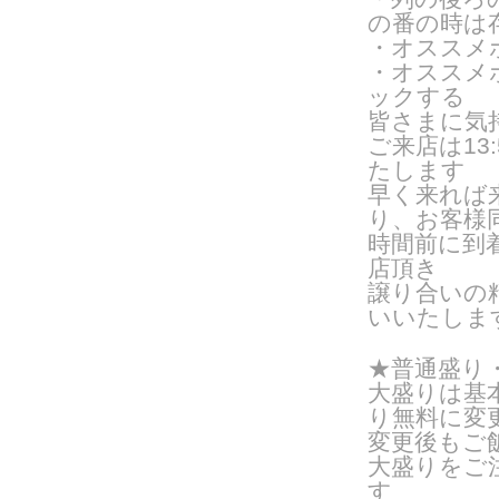
の番の時は
・オススメ
・オススメ
ックする
皆さまに気
ご来
店は1
たします
早く来れば
り、お客様
時間前に到
店頂き
譲り合いの
いいたしま
★普通盛り
大盛りは基
り無料に変
変更後もご
大盛りをご
す