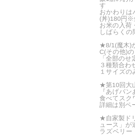
す
おかわりはハ
(丼)180円
お米の入荷
しばらくの
★8/1(魔
C(その他
「全部のせ
３種類合わ
１サイズのみ
★第10回
『あげパン
食べてスク
詳細は別ペ
★自家製ド
ュース」が
ラズベリー