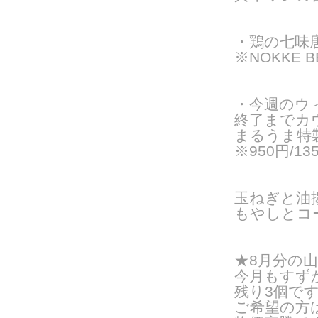
・鶏の七味
※NOKKE 
・今週のウ
終了までカ
まるうま特製
※950円/13
玉ねぎと油
もやしとコ
★8月分の
今月もすず
残り3個で
ご希望の方