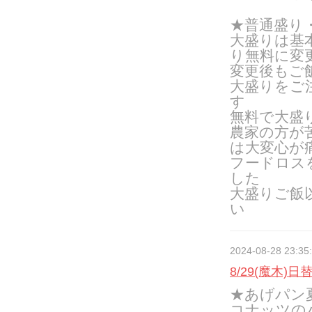
★普通盛り
大盛りは基
り無料に変
変更後もご
大盛りをご
す
無料で大盛
農家の方が
は大変心が
フードロス
した
大盛りご飯
い
2024-08-28 23:35
8/29(魔木)日
★あげパン
コナッツの