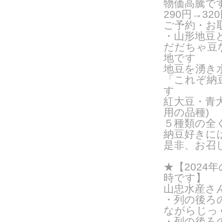
物価高騰で
290円→32
ご予約・お
・山形地豆
だだちゃ豆
地です
地豆を湧き
「これぞ納
す
紅大豆・青
用の品種
)
５種類の全
納豆好きに
是非、お召
★【2024年
時です】
山忠水産さ
・列の後ろ
ながらじっ
・列の後ろ