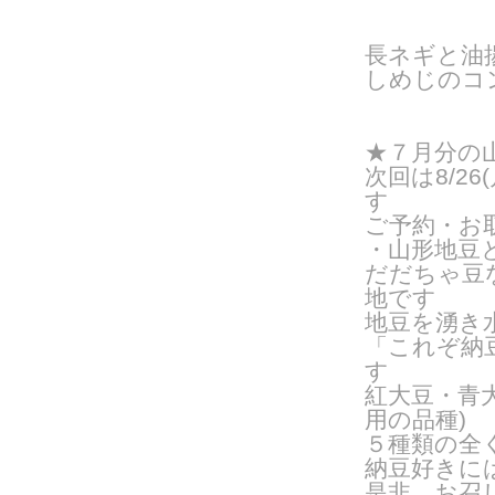
長ネギと油
しめじのコ
★７月分の
次回は8/2
す
ご予約・お
・山形地豆
だだちゃ豆
地です
地豆を湧き
「これぞ納
す
紅大豆・青
用の品種
)
５種類の全
納豆好きに
是非、お召