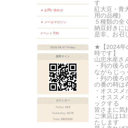
す
紅大豆・青
お問い合わせ
用の品種
)
５種類の全
メールマガジン
納豆好きに
是非、お召
イベント予約
★【2024年
2026.08.07 Friday
時です】
携帯サイト
山忠水産さ
・列の後ろ
ながらじっ
・列の後ろ
の番の時は
・オススメ
・オススメ
カウンター
ックする
Today:
413
皆さまに気
Yesterday:
4175
ご来
店は1
Total:
2823102
たします