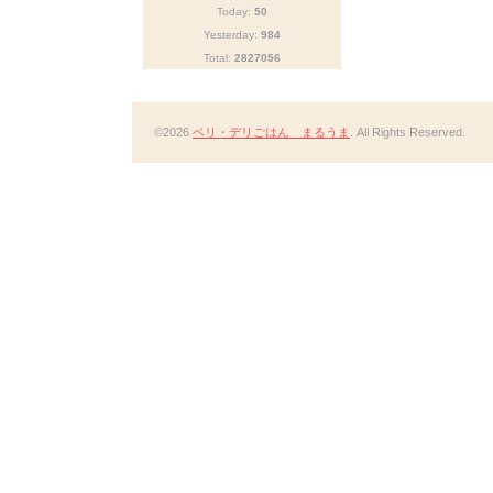
Today:
50
Yesterday:
984
Total:
2827056
©2026
ベリ・デリごはん まるうま
. All Rights Reserved.