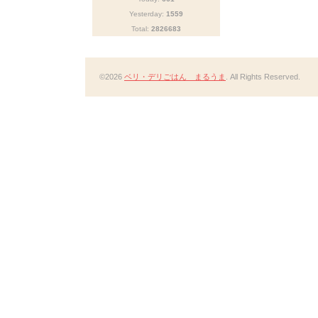
Yesterday:
1559
Total:
2826683
©2026
ベリ・デリごはん まるうま
. All Rights Reserved.