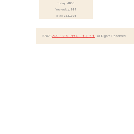
Today:
4059
Yesterday:
984
Total:
2831065
©2026
ベリ・デリごはん まるうま
. All Rights Reserved.