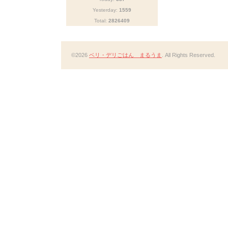
Yesterday:
1559
Total:
2826409
©2026
ベリ・デリごはん まるうま
. All Rights Reserved.