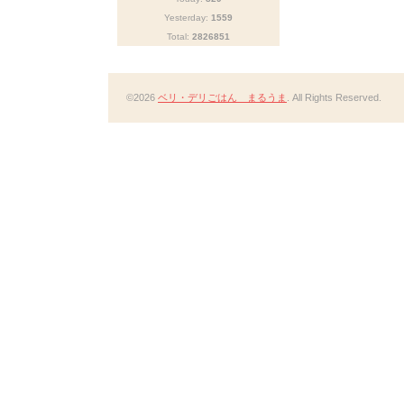
Yesterday:
1559
Total:
2826851
©2026
ベリ・デリごはん まるうま
. All Rights Reserved.