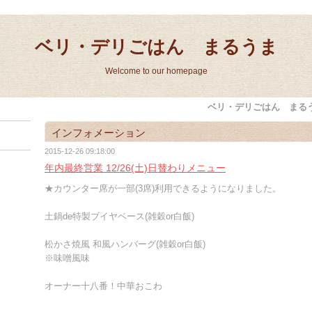
ベリ・デリごはん まるうま
Welcome to our homepage
ベリ・デリごはん まる
インフォメーション
2015-12-26 09:18:00
年内最終営業 12/26(土)日替わりメニュー
★カウンター席が一部(3席)利用できるようになりました。
土鍋de特製ブイヤベース(雑穀or白飯)
松かさ焼風 和風ハンバーグ(雑穀or白飯)
※味噌風味
オーナー十八番！中華おこわ