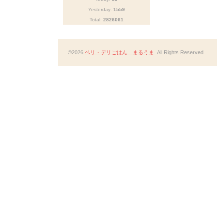
Yesterday:
1559
Total:
2826061
©2026
ベリ・デリごはん まるうま
. All Rights Reserved.