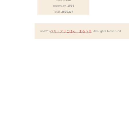
Yesterday:
1559
Total:
2826234
©2026
ベリ・デリごはん まるうま
. All Rights Reserved.