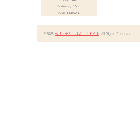
Yesterday:
1559
Total:
2826141
©2026
ベリ・デリごはん まるうま
. All Rights Reserved.