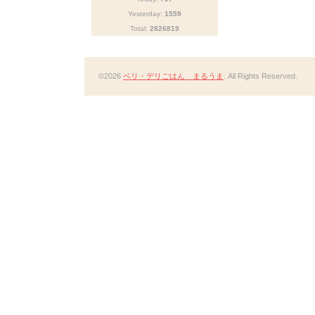
Yesterday:
1559
Total:
2826819
©2026
ベリ・デリごはん まるうま
. All Rights Reserved.