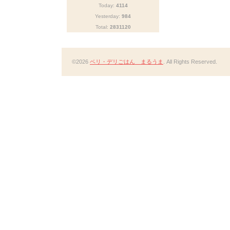
Today:
4114
Yesterday:
984
Total:
2831120
©2026
ベリ・デリごはん まるうま
. All Rights Reserved.