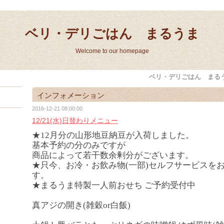
ベリ・デリごはん まるうま
Welcome to our homepage
ベリ・デリごはん まる
インフォメーション
2016-12-21 08:00:00
12/21(水)日替わりメニュー
★12月分の山形地豆納豆が入荷しました。
基本予約の分のみですが
商品によって若干数余剰分がございます。
★只今、お冷・お飲み物(一部)セルフサービスを
す。
★まるうま特製一人前おせち ご予約受付中
真アジの開き(雑穀or白飯)