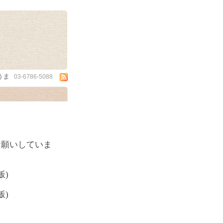
うま
03-6786-5088
お願いしていま
飯)
飯)