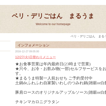
ベリ・デリごはん まるうま
Welcome to our homepage
ベリ・デリごはん まる
インフォメーション
2016-12-27 09:05:00
12/27(火)日替わりメニュー
★お食事営業は年内最終日(23時まで営業)
★只今、お冷・お飲み物(一部)セルフサービスを
す。
★まるうま特製一人前おせち ご予約受付中
土鍋deふわふわ自家製いわしのつみれ鍋(雑穀or白
豚肩ロースのオリジナルアップルソース(雑穀or白
チキンマカロニグラタン