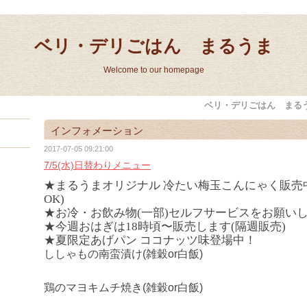
ベリ・デリごはん まるうま
Welcome to our homepage
ベリ・デリごはん まる
インフォメーション
2017-07-05 09:21:00
7/5(水)日替わりメニュー
★まるうまオリジナル 冷たい梅玉こんにゃく販売
OK)
★お冷・お飲み物(一部)セルフサービスをお願い
★今週おはぎは18時頃〜販売します(隔週販売)
★夏限定あげパン ココナッツ味登場中！
ししゃもの南蛮漬け(雑穀or白飯)
鶏のマヨキムチ焼き(雑穀or白飯)