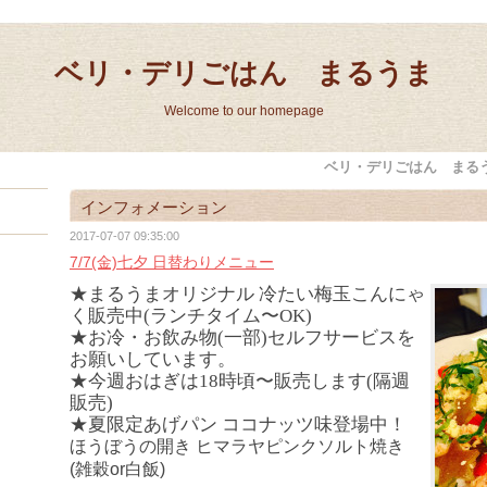
ベリ・デリごはん まるうま
Welcome to our homepage
ベリ・デリごはん まる
インフォメーション
2017-07-07 09:35:00
7/7(金)七夕 日替わりメニュー
★まるうまオリジナル 冷たい梅玉こんにゃ
く販売中(ランチタイム〜OK)
★お冷・お飲み物(一部)セルフサービスを
お願いしています。
★今週おはぎは18時頃〜販売します(隔週
販売)
★夏限定あげパン ココナッツ味登場中！
ほうぼうの開き ヒマラヤピンクソルト焼き
(雑穀or白飯)