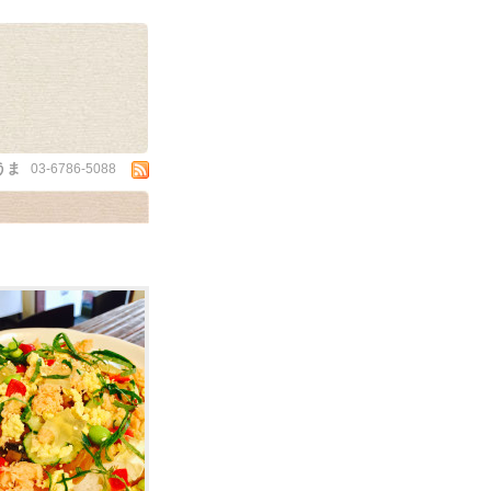
うま
03-6786-5088