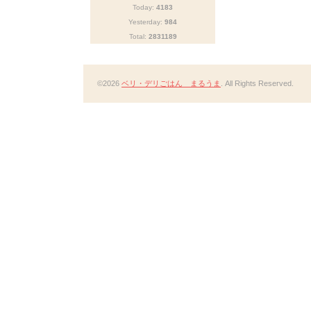
Today:
4183
Yesterday:
984
Total:
2831189
©2026
ベリ・デリごはん まるうま
. All Rights Reserved.