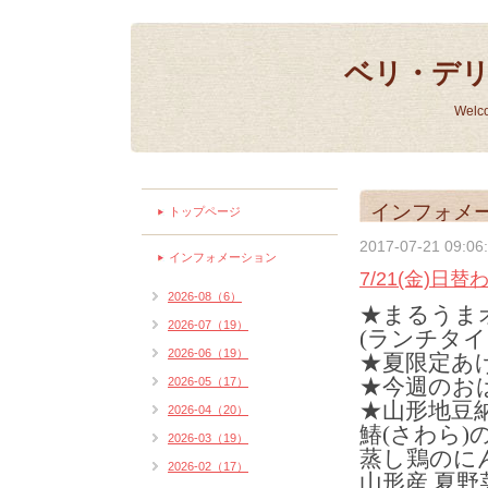
ベリ・デ
Welc
インフォメ
トップページ
2017-07-21 09:06
インフォメーション
7/21(金)日
2026-08（6）
★まるうま
2026-07（19）
(ランチタイ
2026-06（19）
★夏限定あ
★今週のおは
2026-05（17）
★山形地豆
2026-04（20）
鰆(さわら)
2026-03（19）
蒸し鶏のにん
2026-02（17）
山形産 夏野