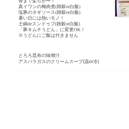
骨まで柔らか〜！
真イワシの梅肉煮(雑穀or白飯)
塩豚のネギソース(雑穀or白飯)
暑い日には熱いモノ！
土鍋deスンドゥブ(雑穀or白飯)
「豚キムチうどん」に変更OK！
※うどんにご飯は付きません
とろろ昆布の味噌汁
アスパラガスのクリームスープ(温or冷)