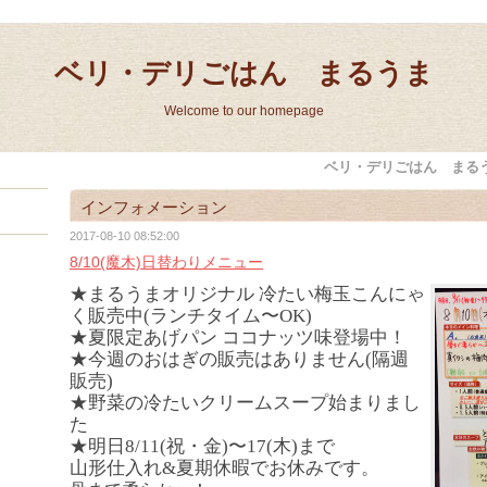
ベリ・デリごはん まるうま
Welcome to our homepage
ベリ・デリごはん まる
インフォメーション
2017-08-10 08:52:00
8/10(魔木)日替わりメニュー
★まるうまオリジナル 冷たい梅玉こんにゃ
く販売中(ランチタイム〜OK)
★夏限定あげパン ココナッツ味登場中！
★今週のおはぎの販売はありません(隔週
販売)
★野菜の冷たいクリームスープ始まりまし
た
★明日8/11(祝・金)〜17(木)まで
山形仕入れ&夏期休暇でお休みです。