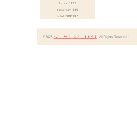
Today:
4131
Yesterday:
984
Total:
2831137
©2026
ベリ・デリごはん まるうま
. All Rights Reserved.