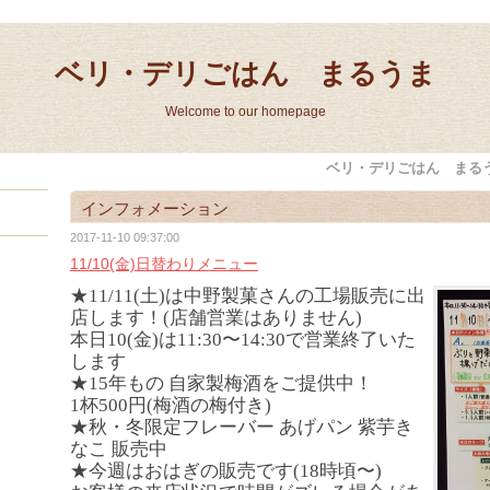
ベリ・デリごはん まるうま
Welcome to our homepage
ベリ・デリごはん まる
インフォメーション
2017-11-10 09:37:00
11/10(金)日替わりメニュー
★11/11(土)は中野製菓さんの工場販売に出
店します！(店舗営業はありません)
本日10(金)は11:30〜14:30で営業終了いた
します
★15年もの 自家製梅酒をご提供中！
1杯500円(梅酒の梅付き)
★秋・冬限定フレーバー あげパン 紫芋き
なこ 販売中
★今週はおはぎの販売です(18時頃〜)