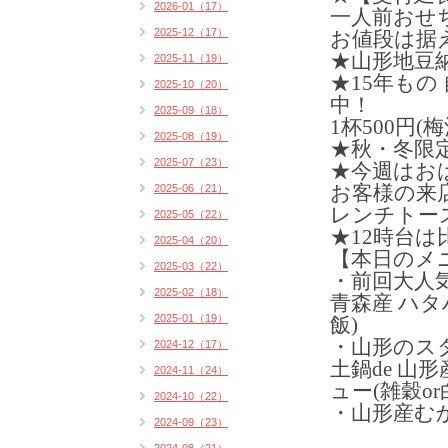
2026-01（17）
一人前おせ
2025-12（17）
お値段は据え
★山形地豆
2025-11（19）
★15年もの
2025-10（20）
中！
2025-09（18）
1杯500円(
2025-08（19）
★秋・冬限定
2025-07（23）
★今週はおは
お客様の来
2025-06（21）
レンチトー
2025-05（22）
★12時台
2025-04（20）
【本日のメ
2025-03（22）
・前回大人
2025-02（18）
青森産 ハタ
2025-01（19）
飯)
・山形のス
2024-12（17）
土鍋de 山
2024-11（24）
ュー
(
雑穀or
2024-10（22）
・山形産む
2024-09（23）