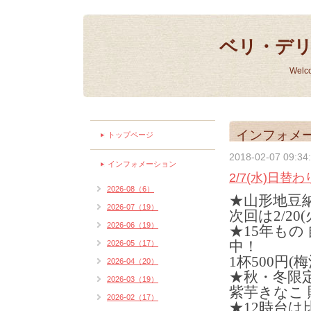
ベリ・デ
Welc
インフォメ
トップページ
2018-02-07 09:34
インフォメーション
2/7(水)日替
2026-08（6）
★山形地豆
2026-07（19）
次回は2/20
2026-06（19）
★15年もの
中！
2026-05（17）
1杯500円(
2026-04（20）
★秋・冬限
2026-03（19）
紫芋きなこ 
2026-02（17）
★12時台