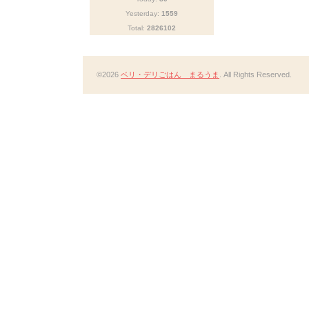
Yesterday:
1559
Total:
2826102
©2026
ベリ・デリごはん まるうま
. All Rights Reserved.