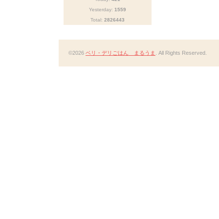
Yesterday:
1559
Total:
2826443
©2026
ベリ・デリごはん まるうま
. All Rights Reserved.