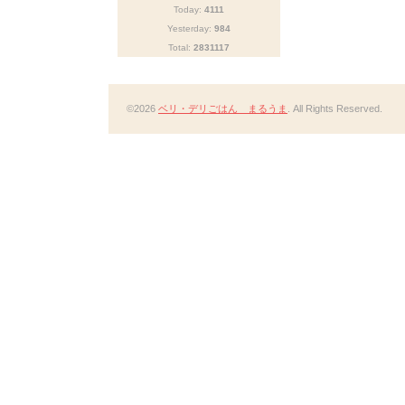
Today:
4111
Yesterday:
984
Total:
2831117
©2026
ベリ・デリごはん まるうま
. All Rights Reserved.