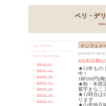
ベリ・デ
Welc
インフォメ
トップページ
2018-03-07 08:20
インフォメーション
3/7(水)日替
2026-08（6）
★15年もの
2026-07（19）
中！
2026-06（19）
1杯500円(
★秋・冬限
2026-05（17）
紫芋きなこ 
2026-04（20）
★12時台
2026-03（19）
ります
2026-02（17）
★山形地豆納