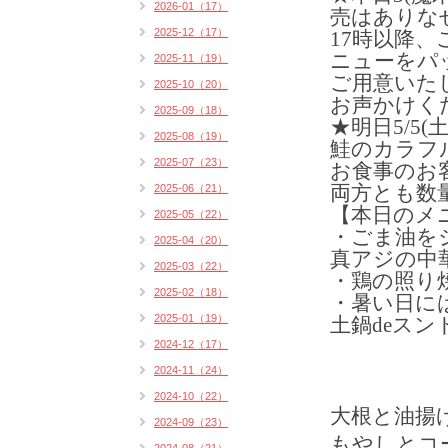
2026-01（17）
売はありな
2025-12（17）
17時以降
ニューをパ
2025-11（19）
ご用意いた
2025-10（20）
お声かけく
2025-09（18）
★明日5/5
2025-08（19）
鮭のカラフ
2025-07（23）
お食事のお
両方とも数
2025-06（21）
【本日のメ
2025-05（22）
・ごま油を
2025-04（20）
真アジの中華
2025-03（22）
・鶏の照り焼
2025-02（18）
・暑い日に
2025-01（19）
土鍋deスン
2024-12（17）
2024-11（24）
2024-10（22）
大根と油揚
2024-09（23）
もやしとコ