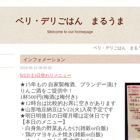
ベリ・デリごはん まるうま
Welcome to our homepage
ベリ・デリごはん まる
インフォメーション
2018-05-12 09:55:00
5/12(土)日替わりメニュー
★15年もの 自家製梅酒、ブランデー漬け
りんご酒をご提供中！
1杯500円(梅酒は梅付き)
★12時台は比較的お席に空きがあります
★山形地豆納豆は5/22(火)入荷予定です
★明日明後日の日曜月曜は定休日です
【本日のメニュー】
・白身魚の野菜あんかけ(雑穀or白飯)
・鶏のマヨキムチ焼き(雑穀or白飯)