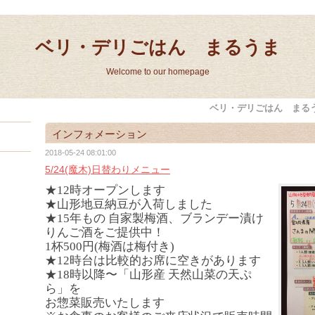
ベリ・デリごはん まるうま
Welcome to our homepage
ベリ・デリごはん まる
インフォメーション
2018-05-24 08:01:00
5/24(魔木)日替わりメニュー
★12時オープンします
★山形地豆納豆が入荷しました
★15年もの 自家製梅酒、ブランデー漬け
りんご酒をご提供中！
1杯500円(梅酒は梅付き)
★12時台は比較的お席に空きがあります
★18時以降〜「山形産 天然山菜の天ぷ
ら」を
お惣菜販売いたします