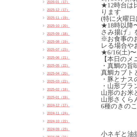
2026-01（17）
★12時台
2025-12（17）
ります
(特に火曜日
2025-11（19）
★18時以
2025-10（20）
さみ揚げ」
2025-09（18）
※お食事の
2025-08（19）
レる場合や
2025-07（23）
★6/16(土
【本日のメ
2025-06（21）
・真鯛の旨
2025-05（22）
真鯛カブトと
2025-04（20）
・豚とナスの
2025-03（22）
・山形ブラ
2025-02（18）
山形のお米
2025-01（19）
山形さくら
6種のきの
2024-12（17）
2024-11（24）
2024-10（22）
2024-09（23）
小ネギと油