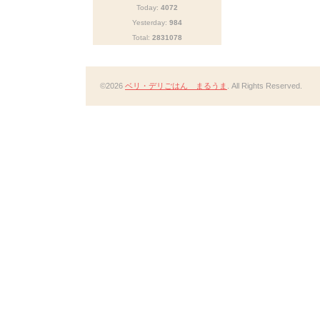
Today:
4072
Yesterday:
984
Total:
2831078
©2026
ベリ・デリごはん まるうま
. All Rights Reserved.