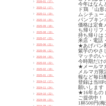
2026-01（17）
今年はなん
2025-12（17）
ド鶏 「山
ムシチュー
2025-11（19）
パンプキン
2025-10（20）
価格は定食メ
2025-09（18）
ち帰りリフィ
2025-08（19）
持ち帰りは
2025-07（23）
来店・電話
★あげパン
2025-06（21）
紫芋のやさ
2025-05（22）
マッチのい
2025-04（20）
今時期だけ
2025-03（22）
★メールマ
2025-02（18）
メルマガ限
2025-01（19）
報など毎日
登録は当H
2024-12（17）
願いします
2024-11（24）
★16年も
2024-10（22）
ご提供中！
2024-09（23）
1杯500円(