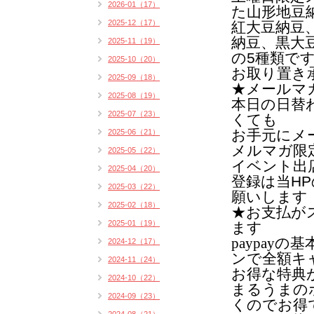
2026-01（17）
た山形地豆
2025-12（17）
紅大豆納豆
納豆、黒大
2025-11（19）
の5種類で
2025-10（20）
お取り置き
2025-09（18）
★メールマ
2025-08（19）
本日の日替
2025-07（23）
くても
お手元にメ
2025-06（21）
メルマガ限
2025-05（22）
イベント出
2025-04（20）
登録は当H
2025-03（22）
願いします
2025-02（18）
★お支払がス
2025-01（19）
ます
paypay
2024-12（17）
ンで全額キ
2024-11（24）
お得な特典
2024-10（22）
まるうまの
2024-09（23）
くのでお得