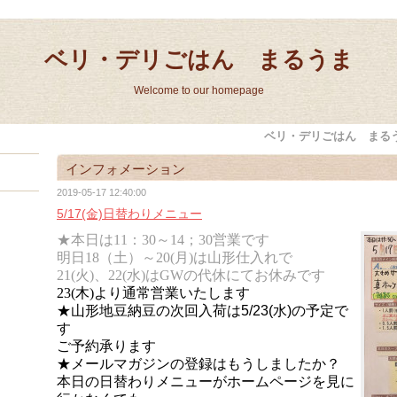
ベリ・デリごはん まるうま
Welcome to our homepage
ベリ・デリごはん まる
インフォメーション
2019-05-17 12:40:00
5/17(金)日替わりメニュー
★本日は11：30～14；30営業です
明日18（土）～20(月)は山形仕入れで
21(火)、22(水)はGWの代休にてお休みです
23(木)より通常営業いたします
★山形地豆納豆の次回入荷は5/23(水)の予定で
す
ご予約承ります
★メールマガジンの登録はもうしましたか？
本日の日替わりメニューがホームページを見に