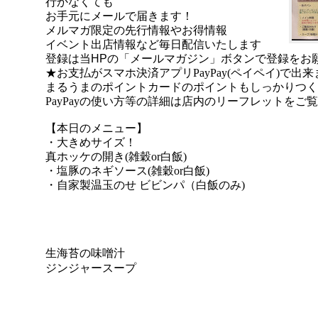
行かなくても
お手元にメールで届きます！
メルマガ限定の先行情報やお得情報
イベント出店情報など毎日配信いたします
登録は当HPの「メールマガジン」ボタンで登録をお
★お支払がスマホ決済アプリPayPay(ペイペイ)で出来
まるうまのポイントカードのポイントもしっかりつく
PayPayの使い方等の詳細は店内のリーフレットをご
【本日のメニュー】
・大きめサイズ！
真ホッケの開き(
雑穀or白飯)
・塩豚のネギソース
(雑穀or白飯)
・自家製温玉のせ ビビンパ（
白飯のみ)
生海苔の味噌汁
ジンジャースープ