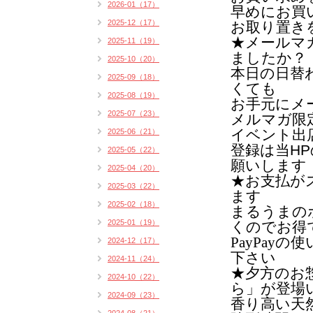
2026-01（17）
早めにお買
2025-12（17）
お取り置き
★メールマ
2025-11（19）
ましたか？
2025-10（20）
本日の日替
2025-09（18）
くても
2025-08（19）
お手元にメ
2025-07（23）
メルマガ限
イベント出
2025-06（21）
登録は当H
2025-05（22）
願いします
2025-04（20）
★お支払がス
2025-03（22）
ます
2025-02（18）
まるうまの
2025-01（19）
くのでお得
PayPay
2024-12（17）
下さい
2024-11（24）
★夕方のお
2024-10（22）
ら」が登場
2024-09（23）
香り高い天