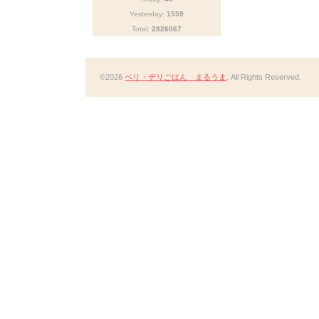
Yesterday:
1559
Total:
2826067
©2026
ベリ・デリごはん まるうま
. All Rights Reserved.