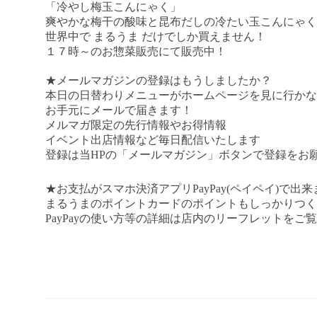
「冷やし梅玉こんにゃく」
爽やかな梅干の酸味と昆布だしの冷たい玉こんにゃく
世界中で まるうま だけでしか買えません！
１７時～のお惣菜販売にて販売中！
★メールマガジンの登録はもうしましたか？
本日の日替わりメニューがホームページを見に行かな
お手元にメールで届きます！
メルマガ限定の先行情報やお得情報
イベント出店情報など毎日配信いたします
登録は当
HP
の「メールマガジン」ボタンで登録をお
★
お支払がスマホ決済アプリ
PayPay
(ペイペイ)で出来
まるうまのポイントカードのポイントもしっかりつく
PayPay
の使い方等の詳細は店内のリーフレットをご覧