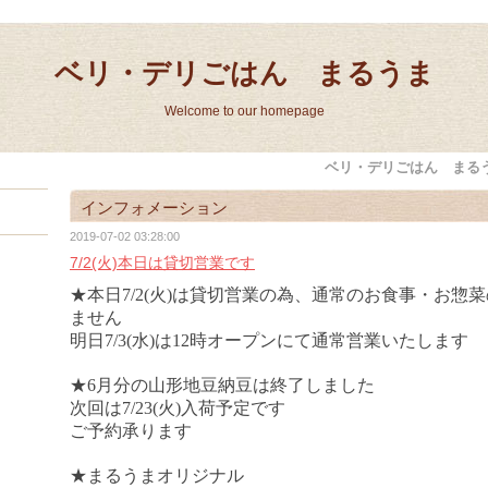
ベリ・デリごはん まるうま
Welcome to our homepage
ベリ・デリごはん まる
インフォメーション
2019-07-02 03:28:00
7/2(火)本日は貸切営業です
★本日7/2(火)は貸切営業の為、通常のお食事・お惣
ません
明日7/3(水)は12時オープンにて通常営業いたします
★6月分の山形地豆納豆は終了しました
次回は7/23(火)入荷予定です
ご予約承ります
★まるうまオリジナル