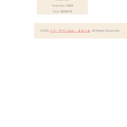
Yesterday:
1559
Total:
2826679
©2026
ベリ・デリごはん まるうま
. All Rights Reserved.