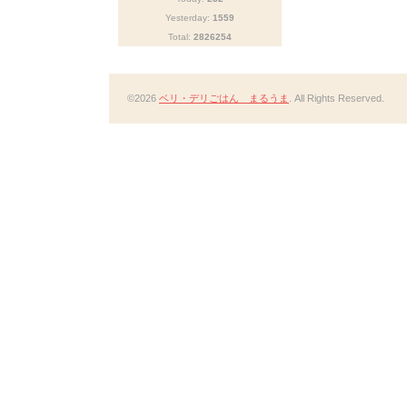
Yesterday:
1559
Total:
2826254
©2026
ベリ・デリごはん まるうま
. All Rights Reserved.