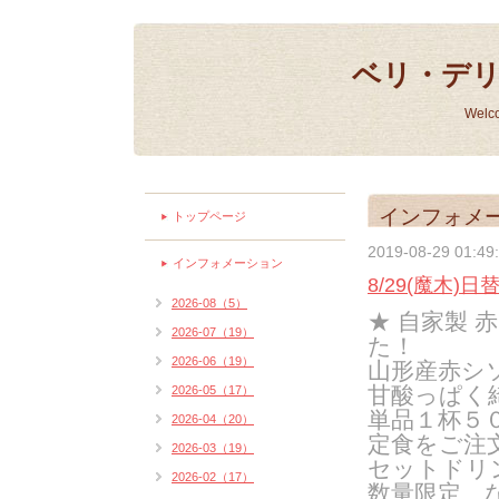
ベリ・デ
Welc
インフォメ
トップページ
2019-08-29 01:49
インフォメーション
8/29(魔木)
2026-08（5）
★
自家製 
2026-07（19）
た！
2026-06（19）
山形産赤シ
甘酸っぱく
2026-05（17）
単品１杯５０
2026-04（20）
定食をご注
2026-03（19）
セットドリ
2026-02（17）
数量限定、