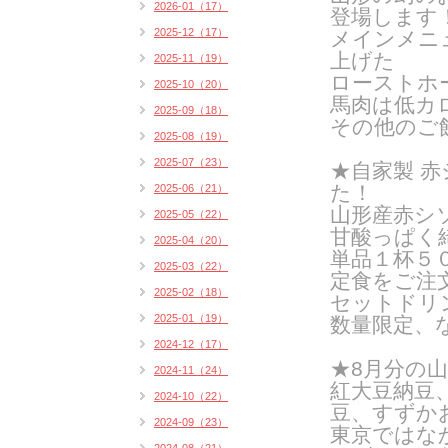
2026-01（17）
登場します
2025-12（17）
メインメニ
上げた
2025-11（19）
ローストホ
2025-10（20）
馬肉は低カ
2025-09（18）
その他のご
2025-08（19）
2025-07（23）
★
自家製 
た！
2025-06（21）
山形産赤シ
2025-05（22）
甘酸っぱく
2025-04（20）
単品１杯５０
2025-03（22）
定食をご注
2025-02（18）
セットドリ
2025-01（19）
数量限定、
2024-12（17）
★8月分の
2024-11（24）
紅大豆納豆
2024-10（22）
豆、すずか
2024-09（23）
東京ではな