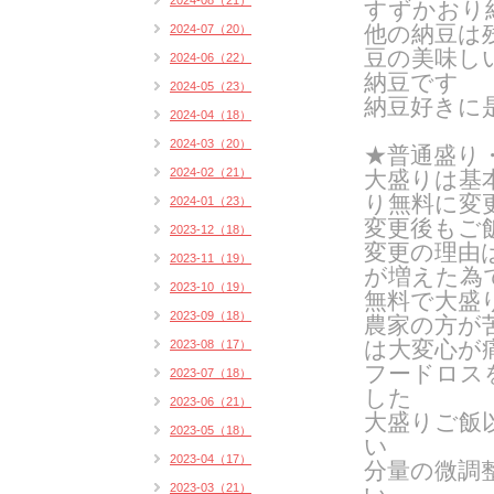
2024-08（21）
すずかおり
他の納豆は
2024-07（20）
豆の美味し
2024-06（22）
納豆です
2024-05（23）
納豆好きに
2024-04（18）
2024-03（20）
★普通盛り
2024-02（21）
大盛りは基
り無料に変
2024-01（23）
変更後もご
2023-12（18）
変更の理由
2023-11（19）
が増えた為
2023-10（19）
無料で大盛
2023-09（18）
農家の方が
は
大変心が
2023-08（17）
フードロス
2023-07（18）
した
2023-06（21）
大盛りご飯
2023-05（18）
い
2023-04（17）
分量の微調
2023-03（21）