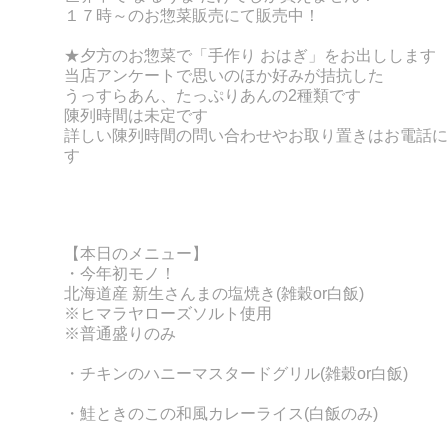
１７時～のお惣菜販売にて販売中！
★夕方のお惣菜で「手作り おはぎ」をお出しします
当店アンケートで思いのほか好みが拮抗した
うっすらあん、たっぷりあんの2種類です
陳列時間は未定です
詳しい陳列時間の問い合わせやお取り置きはお電話に
す
【本日のメニュー】
・
今年初モノ！
北海道産 新生さんまの塩焼き(雑穀or白飯)
※ヒマラヤローズソルト使用
※普通盛りのみ
・チキンのハニーマスタードグリル
(
雑穀or白飯)
・鮭ときのこの和風カレーライス
(白飯のみ)