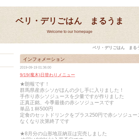
ベリ・デリごはん まるうま
Welcome to our homepage
ベリ・デリごはん まる
インフォメーション
2019-09-19 01:36:00
9/19(魔木)日替わりメニュー
★朗報です！
群馬県産赤シソがほんの少し手に入りました！
手作り赤シソジュースを少量ですが作りました
正真正銘、今季最後の赤シソジュースです
単品１杯500円
定食のセットドリンクをプラス250円で赤シソジュ
なくなり次第終了です
★8月分の山形地豆納豆は完売しました