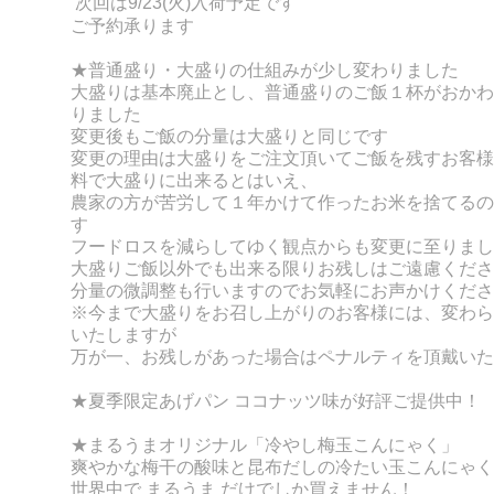
次回は9/23(火)入荷予定です
ご予約承ります
★普通盛り・大盛りの仕組みが少し変わりました
大盛りは基本廃止とし、普通盛りのご飯１杯がおかわ
りました
変更後もご飯の分量は大盛りと同じです
変更の理由は大盛りをご注文頂いてご飯を残すお客様
料で大盛りに出来るとはいえ、
農家の方が苦労して１年かけて作ったお米を捨てるの
す
フードロスを減らしてゆく観点からも変更に至りまし
大盛りご飯以外でも出来る限りお残しはご遠慮くださ
分量の微調整も行いますのでお気軽にお声かけくださ
※今まで大盛りをお召し上がりのお客様には、変わら
いたしますが
万が一、お残しがあった場合はペナルティを頂戴いた
★
夏季限定あげパン ココナッツ味が好評ご提供中！
★まるうまオリジナル
「冷やし梅玉こんにゃく」
爽やかな梅干の酸味と昆布だしの冷たい玉こんにゃく
世界中で まるうま だけでしか買えません！